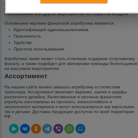
создания фанатского уголка в школе или другом учреждении, их
можно надеть на матч по футболу или хоккею, во время лыжных
соревнований или других мероприятий на открытом воздухе.
Основными чертами фанатской атрибутики являются:
Идентификация единомышленников.
Практичность.
Удобство.
Простота использования.
Атрибутика также может стать отличным подарком спортивному
фанату, а также подойдет для экипировки команды болельщиков
на массовом мероприятии.
Ассортимент
На нашем сайте можно заказать атрибутику в стилистике
триколора. Ассортимент включает варежки, шапки и шарфы
различного дизайна. Качественные и прочные фанатские
атрибуты изготовлены из прочного, износостойкого и
экологичного материала и могут использоваться как взрослыми,
так и детьми. Доставка продукции доступна по всей территории
РФ.