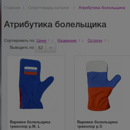
Главная
|
Спорттовары каталог
|
Атрибутика болельщика
Атрибутика болельщика
Сортировать по:
Цене
Названию
Остатку
↑
↓
↑
↓
↑
↓
Выводить по
52
Варежки болельщика
Варежки болельщика
триколор р.М, L
триколор р.S