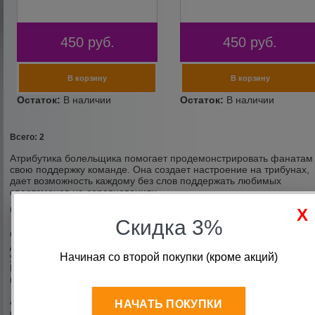
450
руб.
450
руб.
Всего: 2
Атрибутика болельщика помогает продемонстрировать фанатам
свою поддержку команде. Она создает настроение на трибунах,
дает возможность каждому без слов поддержать любимых
спортсменов на соревнованиях.
Особенности и разновидности
Скидка 3%
Самыми важными элементами атрибутики являются шарфы.
Для отдельных видов спорта можно подобрать как
Начиная со второй покупки (кроме акций)
универсальные аксессуары, так и тематические атрибуты.
Использовать их можно как во время посещения спортивных
мероприятий, так и носить в повседневной жизни.
Атрибутика в тематике триколора используется для поддержки
НАЧАТЬ ПОКУПКИ
сборной команды. Шапки, варежки и шарфы подойдут для