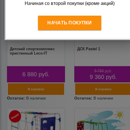
Начиная со второй покупки (кроме акций)
НАЧАТЬ ПОКУПКИ
Детский спорткомплекс
ДСК Pastel 1
пристенный Leco-IT
9 733
руб.
6 880
руб.
9 360
руб.