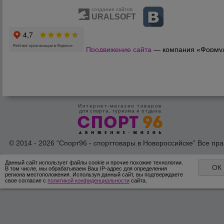
создание сайтов
URALSOFT
Продвижение сайта
— компания «Форму
Продаж»
Интернет-магазин товаров
для спорта, туризма и отдыха
© 2014 - 2026 “Спорт96 - спорттовары в Новороссийске” Все пра
защишены /
Оферта
/
Согласие на обработку персональных дан
Данный сайт использует файлы cookie и прочие похожие технологии.
ОК
В том числе, мы обрабатываем Ваш IP-адрес для определения
региона местоположения. Используя данный сайт, вы подтверждаете
свое согласие с
политикой конфиденциальности
сайта.