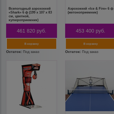
Всепогодный аэрохоккей
Аэрохоккей «Ice & Fire» 6 ф
«Shark» 6 ф (199 х 107 х 83
(жетоноприемник)
см, цветной,
купюроприемник)
461 820
руб.
453 400
руб.