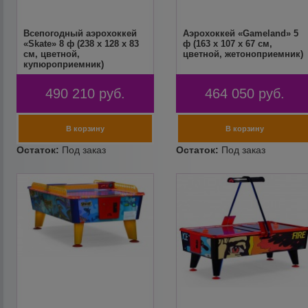
Всепогодный аэрохоккей
Аэрохоккей «Gameland» 5
«Skate» 8 ф (238 х 128 х 83
ф (163 х 107 х 67 см,
см, цветной,
цветной, жетоноприемник)
купюроприемник)
490 210
руб.
464 050
руб.