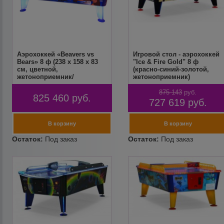
Аэрохоккей «Beavers vs
Игровой стол - аэрохоккей
Bears» 8 ф (238 х 158 х 83
"Ice & Fire Gold" 8 ф
см, цветной,
(красно-синий-золотой,
жетоноприемник/
жетоноприемник)
купюроприемник)
875 143
руб.
825 460
руб.
727 619
руб.