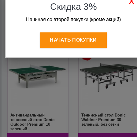
Скидка 3%
239 990
руб.
239 990
руб.
Начиная со второй покупки (кроме акций)
НАЧАТЬ ПОКУПКИ
Антивандальный
Теннисный стол Donic
теннисный стол Donic
Waldner Premium 30
Outdoor Premium 10
зеленый, без сетки
зеленый