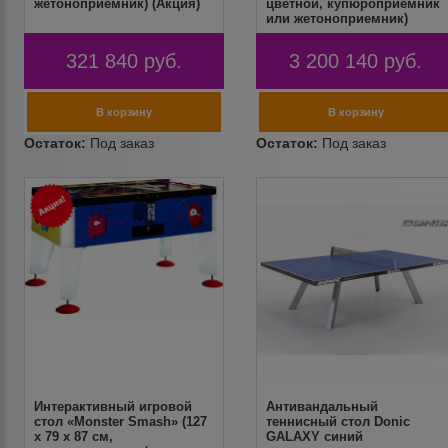
жетоноприемник) (Акция)
цветной, купюроприемник
или жетоноприемник)
321 840
руб.
3 200 140
руб.
Интерактивный игровой
Антивандальный
стол «Monster Smash» (127
теннисный стол Donic
x 79 x 87 см,
GALAXY синий