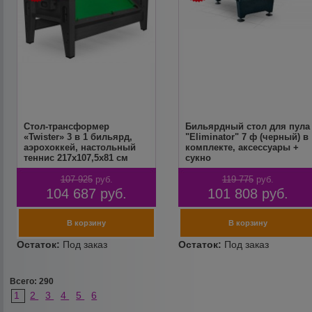
Cтол-трансформер
Бильярдный стол для пула
«Twister» 3 в 1 бильярд,
"Eliminator" 7 ф (черный) в
аэрохоккей, настольный
комплекте, аксессуары +
теннис 217х107,5х81 см
сукно
черный
107 925
руб.
119 775
руб.
104 687
руб.
101 808
руб.
Всего: 290
1
2
3
4
5
6