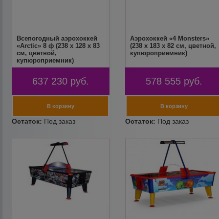
Всепогодный аэрохоккей
Аэрохоккей «4 Monsters»
«Arctic» 8 ф (238 х 128 х 83
(238 х 183 х 82 см, цветной,
см, цветной,
купюроприемник)
купюроприемник)
637 230
руб.
578 555
руб.