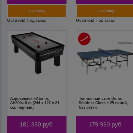
Аэрохоккей «Atomic
Теннисный стол Donic
AH800» 8 ф (244 х 127 х 81
Waldner Classic 25 синий,
см, черный)
без сетки
181 380
руб.
179 990
руб.