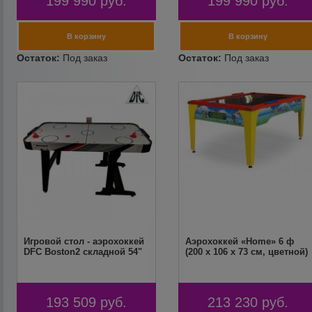
199 990
руб.
199 990
руб.
Игровой стол - аэрохоккей
Аэрохоккей «Home» 6 ф
DFC Boston2 складной 54"
(200 х 106 х 73 см, цветной)
193 509
руб.
213 230
руб.