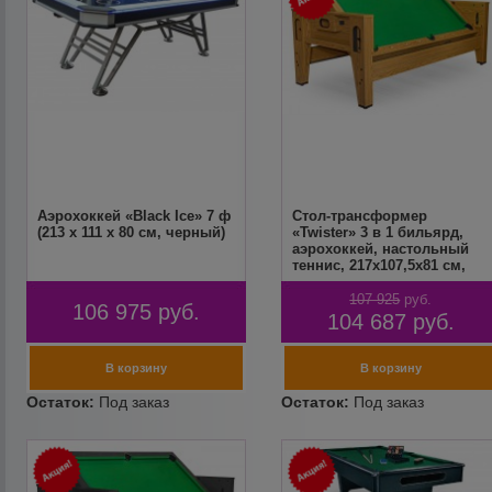
Аэрохоккей «Black Ice» 7 ф
Cтол-трансформер
(213 х 111 х 80 см, черный)
«Twister» 3 в 1 бильярд,
аэрохоккей, настольный
теннис, 217х107,5х81 см,
дуб
107 925
руб.
106 975
руб.
104 687
руб.