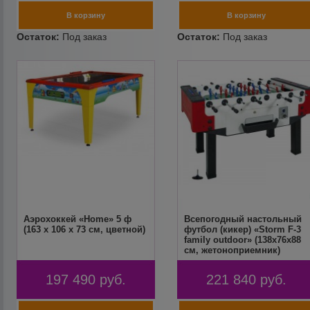
Аэрохоккей «Home» 5 ф
Всепогодный настольный
(163 х 106 х 73 см, цветной)
футбол (кикер) «Storm F-3
family outdoor» (138x76x88
см, жетоноприемник)
197 490
руб.
221 840
руб.