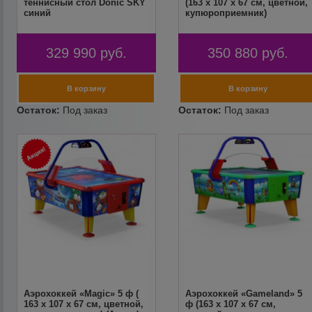
теннисный стол Donic SKY
(163 х 107 х 67 см, цветной,
синий
купюроприемник)
329 990
руб.
350 880
руб.
Аэрохоккей «Magic» 5 ф (
Аэрохоккей «Gameland» 5
163 х 107 х 67 см, цветной,
ф (163 х 107 х 67 см,