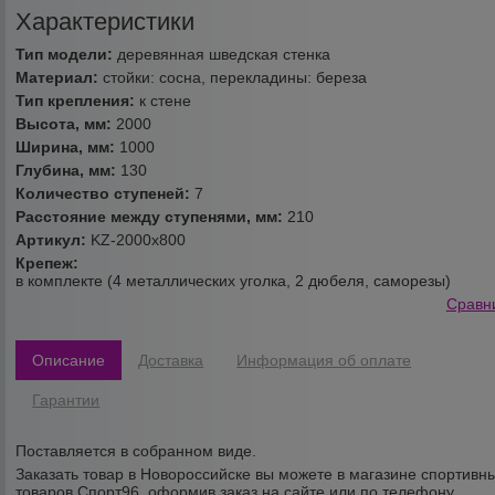
Характеристики
Тип модели:
деревянная шведская стенка
Материал:
стойки: сосна, перекладины: береза
Тип крепления:
к стене
Высота, мм:
2000
Ширина, мм:
1000
Глубина, мм:
130
Количество ступеней:
7
Расстояние между ступенями, мм:
210
Артикул:
KZ-2000х800
Крепеж:
в комплекте (4 металлических уголка, 2 дюбеля, саморезы)
Сравн
Описание
Доставка
Информация об оплате
Гарантии
Поставляется в собранном виде.
Заказать товар в Новороссийске вы можете в магазине спортивн
товаров Спорт96, оформив заказ на сайте или по телефону.