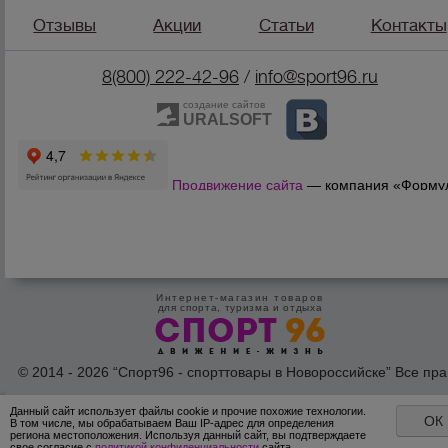
Отзывы
Акции
Статьи
Контакты
8(800) 222-42-96
/
info@sport96.ru
создание сайтов
URALSOFT
Продвижение сайта
— компания «Форму
Продаж»
Интернет-магазин товаров
для спорта, туризма и отдыха
© 2014 - 2026 “Спорт96 - спорттовары в Новороссийске” Все пра
защишены /
Оферта
/
Согласие на обработку персональных дан
Данный сайт использует файлы cookie и прочие похожие технологии.
ОК
В том числе, мы обрабатываем Ваш IP-адрес для определения
региона местоположения. Используя данный сайт, вы подтверждаете
свое согласие с
политикой конфиденциальности
сайта.