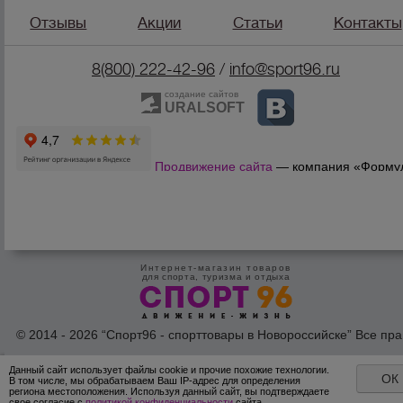
Отзывы
Акции
Статьи
Контакты
8(800) 222-42-96
/
info@sport96.ru
создание сайтов
URALSOFT
Продвижение сайта
— компания «Форму
Продаж»
Интернет-магазин товаров
для спорта, туризма и отдыха
© 2014 - 2026 “Спорт96 - спорттовары в Новороссийске” Все пра
защишены /
Оферта
/
Согласие на обработку персональных дан
Данный сайт использует файлы cookie и прочие похожие технологии.
ОК
В том числе, мы обрабатываем Ваш IP-адрес для определения
региона местоположения. Используя данный сайт, вы подтверждаете
свое согласие с
политикой конфиденциальности
сайта.