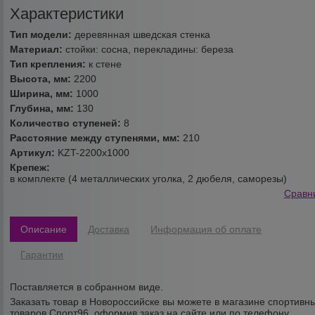
Характеристики
Тип модели:
деревянная шведская стенка
Материал:
стойки: сосна, перекладины: береза
Тип крепления:
к стене
Высота, мм:
2200
Ширина, мм:
1000
Глубина, мм:
130
Количество ступеней:
8
Расстояние между ступенями, мм:
210
Артикул:
KZT-2200х1000
Крепеж:
в комплекте (4 металлических уголка, 2 дюбеля, саморезы)
Сравн
Описание
Доставка
Информация об оплате
Гарантии
Поставляется в собранном виде.
Заказать товар в Новороссийске вы можете в магазине спортивн
товаров Спорт96, оформив заказ на сайте или по телефону.