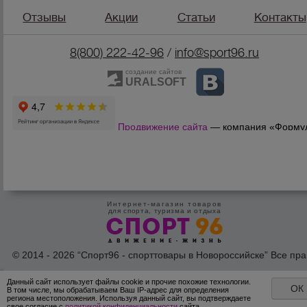
Отзывы
Акции
Статьи
Контакты
8(800) 222-42-96
/
info@sport96.ru
создание сайтов
URALSOFT
Продвижение сайта
— компания «Форму
Продаж»
Интернет-магазин товаров
для спорта, туризма и отдыха
© 2014 - 2026 “Спорт96 - спорттовары в Новороссийске” Все пра
защишены /
Оферта
/
Согласие на обработку персональных дан
Данный сайт использует файлы cookie и прочие похожие технологии.
ОК
В том числе, мы обрабатываем Ваш IP-адрес для определения
региона местоположения. Используя данный сайт, вы подтверждаете
свое согласие с
политикой конфиденциальности
сайта.