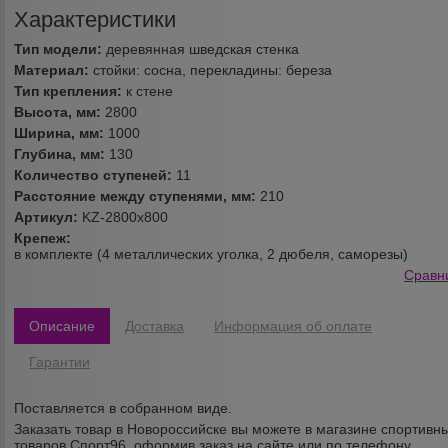
Характеристики
Тип модели:
деревянная шведская стенка
Материал:
стойки: сосна, перекладины: береза
Тип крепления:
к стене
Высота, мм:
2800
Ширина, мм:
1000
Глубина, мм:
130
Количество ступеней:
11
Расстояние между ступенями, мм:
210
Артикул:
KZ-2800х800
Крепеж:
в комплекте (4 металлических уголка, 2 дюбеля, саморезы)
Сравн
Описание
Доставка
Информация об оплате
Гарантии
Поставляется в собранном виде.
Заказать товар в Новороссийске вы можете в магазине спортивн
товаров Спорт96, оформив заказ на сайте или по телефону.