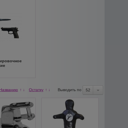
ировочное
жие
Названию
Остатку
Выводить по
↑
↓
↑
↓
52