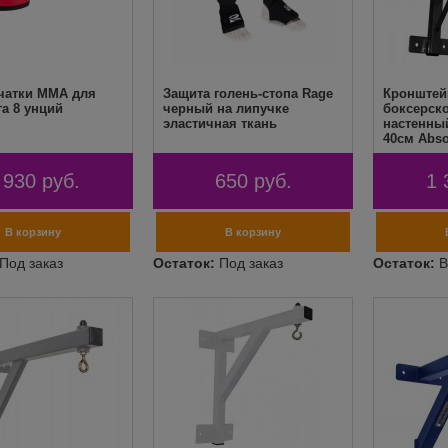
чатки MMA для
Защита голень-стопа Rage
Кронштей
а 8 унций
черный на липучке
боксерск
эластичная ткань
настенный
40см Abso
 930
руб.
650
руб.
1 