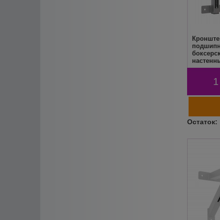
Кронште
подшипн
боксерс
настенны
до 255кг
FLEXTE
1