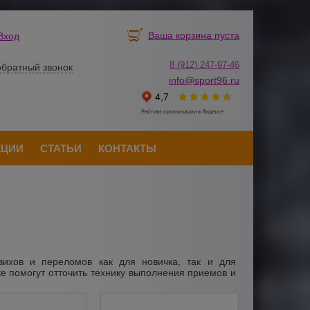
Ваша корзина пуста
Вход
8 (912) 247-
9
7-46
обратный звонок
info@sport96.ru
КЦИИ
СТАТЬИ
КОНТАКТЫ
вихов и переломов как для новичка, так и для
е помогут отточить технику выполнения приемов и