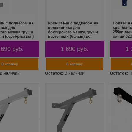
йн с подвесом на
Кронштейн с подвесом на
Подвес н
ике для
подшипнике для
крепление
кого мешка,груши
боксерского мешка,груши
255кг, вы
й (серебристый )
настенный (белый) до
синий v2
 вынос 51см
255кг вынос 51см FLEXTER
R
 690
руб.
1 690
руб.
1 