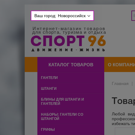
Ваш город:
Новороссийск
Интернет-магазин товаров
для спорта, туризма и отдыха
КАТАЛОГ ТОВАРОВ
О КОМПАН
ГАНТЕЛИ
Главная
|
ШТАНГИ
Това
БЛИНЫ ДЛЯ ШТАНГИ И
ГАНТЕЛЕЙ
Любой вид
НАБОРЫ: ГАНТЕЛИ СО
профессион
ШТАНГОЙ
избежать т
ГРИФЫ