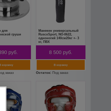
е для
Манекен универсальный
ческой груши
RuscoSport, NO-0622,
одноногий 140см20кг +- 3
кг, ПВХ
390
руб.
8 500
руб.