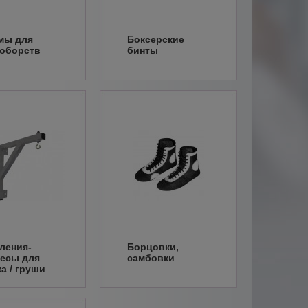
мы для
Боксерские
оборств
бинты
ления-
Борцовки,
есы для
самбовки
а / груши