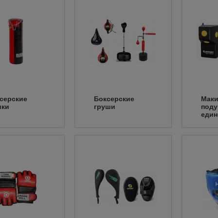
серские
Боксерские
Маки
шки
груши
поду
един