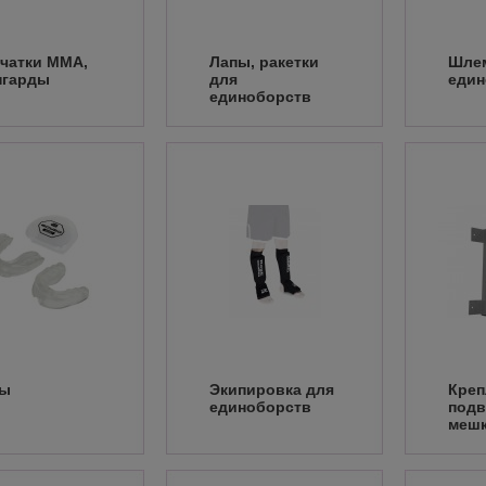
чатки ММА,
Лапы, ракетки
Шле
нгарды
для
един
единоборств
пы
Экипировка для
Креп
единоборств
подв
мешк