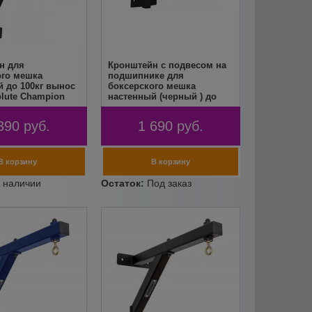
н для
Кронштейн с подвесом на
ого мешка
подшипнике для
 до 100кг вынос
боксерского мешка
lute Champion
настенный (черный ) до
255кг вынос 51см FLEXTER
390
руб.
1 690
руб.