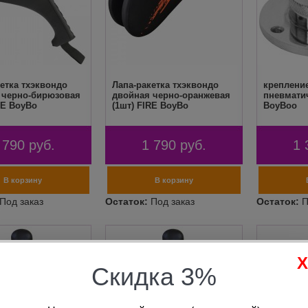
етка тхэквондо
Лапа-ракетка тхэквондо
креплени
 черно-бирюзовая
двойная черно-оранжевая
пневмати
RE BoyBo
(1шт) FIRE BoyBo
BoyBoo
 790
руб.
1 790
руб.
1 
Скидка 3%