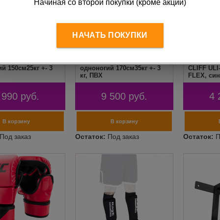
Начиная со второй покупки (кроме акций)
НАЧАТЬ ПОКУПКИ
 универсальный
Манекен универсальный
Шлем с п
rt, NO-0622,
RuscoSport, NO-0622,
забралом
й 150см25кг +- 3
одноногий 170см35кг +- 3
CLIFF ULI
кг, ПВХ
FLEX, си
 990
руб.
9 500
руб.
4 