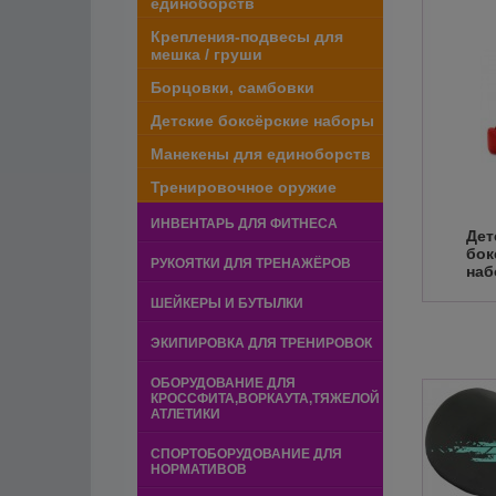
единоборств
Крепления-подвесы для
мешка / груши
Борцовки, самбовки
Детские боксёрские наборы
Манекены для единоборств
Тренировочное оружие
ИНВЕНТАРЬ ДЛЯ ФИТНЕСА
Дет
бок
РУКОЯТКИ ДЛЯ ТРЕНАЖЁРОВ
на
ШЕЙКЕРЫ И БУТЫЛКИ
ЭКИПИРОВКА ДЛЯ ТРЕНИРОВОК
ОБОРУДОВАНИЕ ДЛЯ
КРОССФИТА,ВОРКАУТА,ТЯЖЕЛОЙ
АТЛЕТИКИ
СПОРТОБОРУДОВАНИЕ ДЛЯ
НОРМАТИВОВ