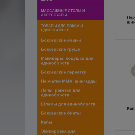
МАТЫ
МАССАЖНЫЕ СТОЛЫ И
АКСЕССУАРЫ
Пер
ши
ТОВАРЫ ДЛЯ БОКСА И
ЕДИНОБОРСТВ
Боксерские мешки
Боксерские груши
Макивары, подушки для
единоборств
Боксерские перчатки
Перчатки ММА, шингарды
Лапы, ракетки для
единоборств
Шлемы для единоборств
Ка
Боксерские бинты
Капы
Экипировка для