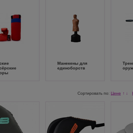
ские
Манекены для
Трен
сёрские
единоборств
ору
боры
Сортировать по:
Цене
↑
↓