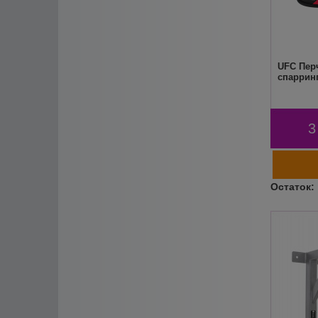
UFC Пер
спарринг
3