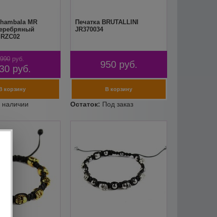
Shambala MR
Печатка BRUTALLINI
еребряный
JR370034
SRZC02
990
руб.
950
руб.
30
руб.