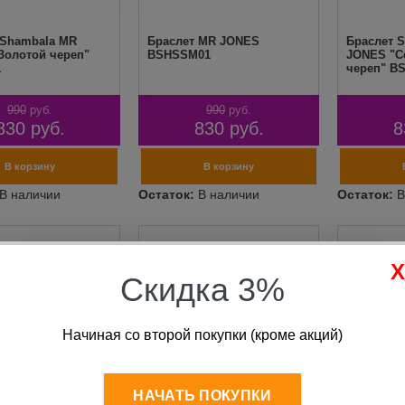
 Shambala MR
Браслет MR JONES
Браслет 
Золотой череп"
BSHSSM01
JONES "С
1
череп" B
990
руб.
990
руб.
830
руб.
830
руб.
8
Скидка 3%
Начиная со второй покупки (кроме акций)
НАЧАТЬ ПОКУПКИ