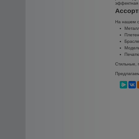
эффектная 
Ассорт
На нашем с
Металл
Плетен
Брасле
Модели
Печатк
Стильные, 
Предлагаем