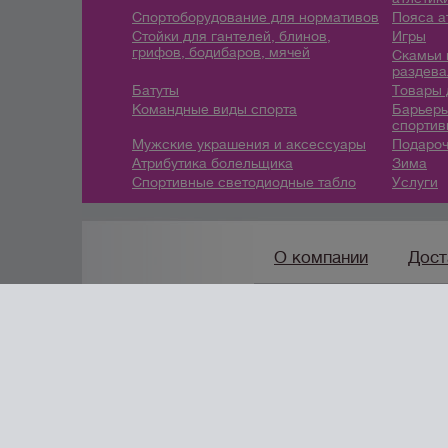
Спортоборудование для нормативов
Пояса а
Стойки для гантелей, блинов,
Игры
грифов, бодибаров, мячей
Скамьи 
раздева
Батуты
Товары 
Командные виды спорта
Барьеры
спортив
Мужские украшения и аксессуары
Подароч
Атрибутика болельщика
Зима
Спортивные светодиодные табло
Услуги
О компании
Дост
8(800) 222-42-96
/
info@
создание сайтов
URALSOFT