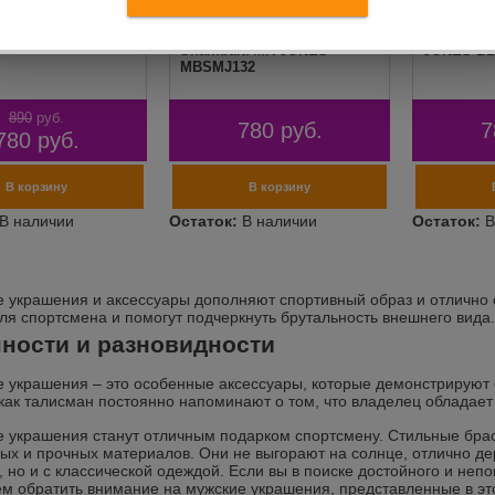
 MR JONES
Металлический браслет
Плетеный
Shambala MR JONES
JONES BB
MBSMJ132
890
руб.
780
руб.
7
780
руб.
 украшения и аксессуары дополняют спортивный образ и отлично 
ля спортсмена и помогут подчеркнуть брутальность внешнего вида.
ности и разновидности
 украшения – это особенные аксессуары, которые демонстрируют 
 как талисман постоянно напоминают о том, что владелец обладает
 украшения станут отличным подарком спортсмену. Стильные брасл
ных и прочных материалов. Они не выгорают на солнце, отлично д
, но и с классической одеждой. Если вы в поиске достойного и неп
м обратить внимание на мужские украшения, представленные в это