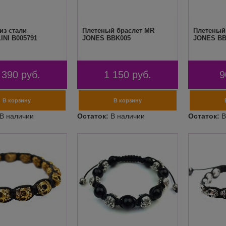
из стали
Плетеный браслет MR
Плетеный
INI B005791
JONES BBK005
JONES BB
 390
руб.
1 150
руб.
9