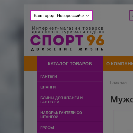
Ваш город:
Новороссийск
Интернет-магазин товаров
для спорта, туризма и отдыха
КАТАЛОГ ТОВАРОВ
О КОМПАН
ГАНТЕЛИ
Главная
|
ШТАНГИ
Мужс
БЛИНЫ ДЛЯ ШТАНГИ И
ГАНТЕЛЕЙ
НАБОРЫ: ГАНТЕЛИ СО
ШТАНГОЙ
ГРИФЫ