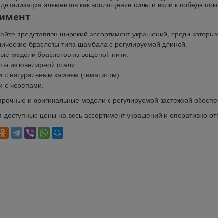
детализация элементов как воплощение силы и воли к победе пок
имент
айте представлен широкий ассортимент украшений, среди которых
ические браслеты типа шамбала с регулируемой длиной.
ые модели браслетов из вощеной нити.
ты из ювелирной стали.
 с натуральным камнем (гематитом).
и с черепами.
прочные и оригинальные модели с регулируемой застежкой обеспеч
 доступные цены на весь ассортимент украшений и оперативно отп