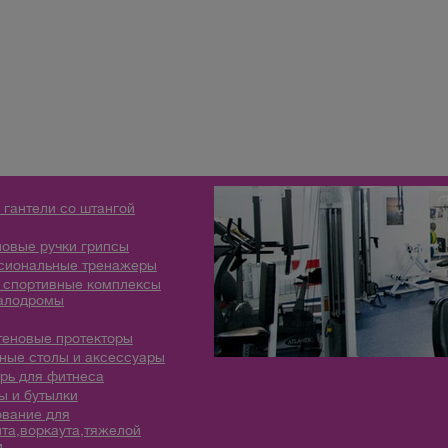
 гантели со штангой
овые ручки грипсы
сиональные тренажеры
 спортивные комплексы
алодромы
теновые протекторы
ые столы и аксессуары
рь для фитнеса
 и бутылки
вание для
та,воркаута,тяжелой
и