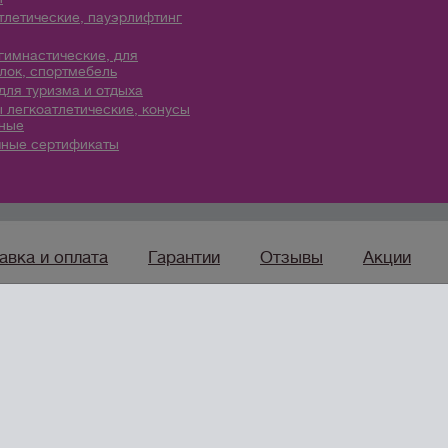
тлетические, пауэрлифтинг
гимнастические, для
лок, спортмебель
для туризма и отдыха
 легкоатлетические, конусы
ные
ные сертификаты
авка и оплата
Гарантии
Отзывы
Акции
sport96.ru
— ко
Интернет-магазин товаров
для спорта, туризма и отдыха