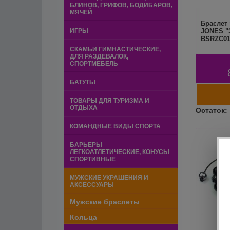
БЛИНОВ, ГРИФОВ, БОДИБАРОВ,
МЯЧЕЙ
Браслет
ИГРЫ
JONES "
BSRZC0
СКАМЬИ ГИМНАСТИЧЕСКИЕ,
ДЛЯ РАЗДЕВАЛОК,
СПОРТМЕБЕЛЬ
БАТУТЫ
ТОВАРЫ ДЛЯ ТУРИЗМА И
ОТДЫХА
КОМАНДНЫЕ ВИДЫ СПОРТА
БАРЬЕРЫ
ЛЕГКОАТЛЕТИЧЕСКИЕ, КОНУСЫ
СПОРТИВНЫЕ
МУЖСКИЕ УКРАШЕНИЯ И
АКСЕССУАРЫ
Мужские браслеты
Кольца