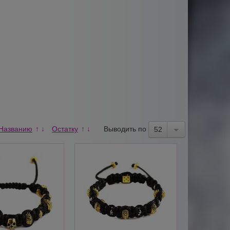
Названию
Остатку
Выводить по
↑
↓
↑
↓
52