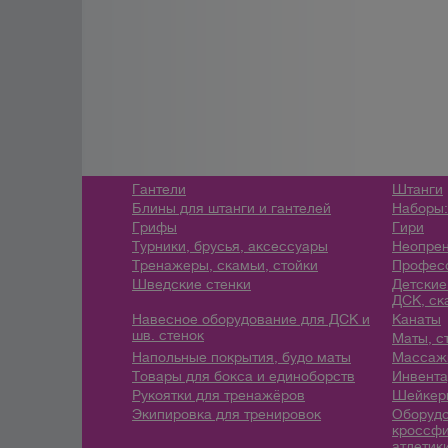
Гантели
Штанги
Блины для штанги и гантелей
Наборы:
Грифы
Гири
Турники, брусья, аксессуары
Неопрен
Тренажеры, скамьи, стойки
Профес
Шведские стенки
Детские
ДСК, ск
Навесное оборудование для ДСК и
Канаты
шв. стенок
Маты, с
Напольные покрытия, будо маты
Массажн
Товары для бокса и единоборств
Инвента
Рукоятки для тренажёров
Шейкеры
Экипировка для тренировок
Оборудо
кроссфи
атлетик