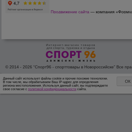
Продвижение сайта
— компания «Форму
Продаж»
Интернет-магазин товаров
для спорта, туризма и отдыха
© 2014 - 2026 “Спорт96 - спорттовары в Новороссийске” Все пра
защишены /
Оферта
/
Согласие на обработку персональных дан
Данный сайт использует файлы cookie и прочие похожие технологии.
ОК
В том числе, мы обрабатываем Ваш IP-адрес для определения
региона местоположения. Используя данный сайт, вы подтверждаете
свое согласие с
политикой конфиденциальности
сайта.