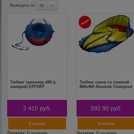
Выводить по
52
Тюбинг триколор d88 (с
Тюбинг санки со спинкой
камерой) EFFORT
800х400 Absolute Champion
2 415
руб.
592.90
руб.