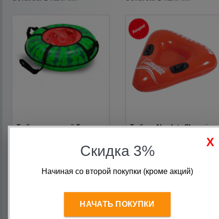
Тюбинг с камерой Тяни
Тюбинг Absolute Champion
толкай 830мм Арбуз тент с
треугольный красный
принтом
100х100 см
Скидка 3%
1 681.90
руб.
590
руб.
Начиная со второй покупки (кроме акций)
НАЧАТЬ ПОКУПКИ