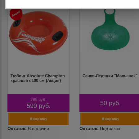
Тюбинг Absolute Champion
Санки-Ледянки "Малышок"
красный d100 см (Акция)
790
руб.
50
руб.
590
руб.