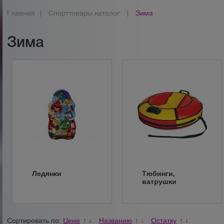
Главная
|
Спорттовары каталог
|
Зима
Зима
Ледянки
Тюбинги,
ватрушки
Сортировать по:
Цене
Названию
Остатку
↑
↓
↑
↓
↑
↓