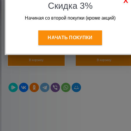
Скидка 3%
Начиная со второй покупки (кроме акций)
Блин чугунный 1,25 кг d26
Диск для штанги 20 кг d26
Euro-Classic
чугунный Euro-Classic (1
шт в наличии)
НАЧАТЬ ПОКУПКИ
390
руб.
4 490
руб.
В корзину
В корзину