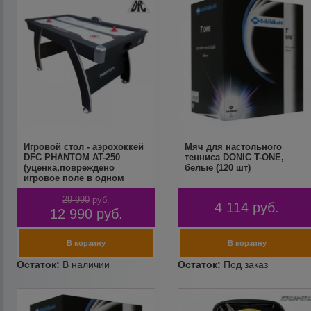
Игровой стол - аэрохоккей
Мяч для настольного
DFC PHANTOM AT-250
тенниса DONIC T-ONE,
(уценка,повреждено
белые (120 шт)
игровое поле в одном
месте)
29 990
руб.
4 114
руб.
12 990
руб.