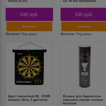
белые (6 шт)
шт, 40 мм оранжевый
530
руб.
530
руб.
Дартс магнитный BL -1018В
Воланы для бадминтона
мишень 36см, 6 дротиков
перьевые пенная головка
6шт/упак