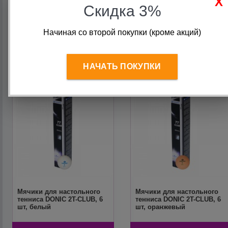
Скидка 3%
550
руб.
810
руб.
Начиная со второй покупки (кроме акций)
НАЧАТЬ ПОКУПКИ
Мячики для настольного
Мячики для настольного
тенниса DONIC 2T-CLUB, 6
тенниса DONIC 2T-CLUB, 6
шт, белый
шт, оранжевый