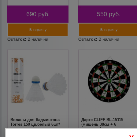
690
руб.
550
руб.
Воланы для бадминтона
Дартс CLIFF BL-15115
Torres 150 цв.белый 6шт/
(мишень 38см + 6
упак
дротиков)