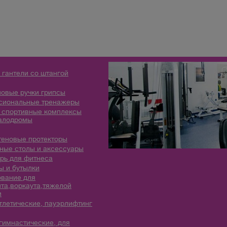
 гантели со штангой
овые ручки грипсы
сиональные тренажеры
 спортивные комплексы
алодромы
теновые протекторы
ые столы и аксессуары
рь для фитнеса
 и бутылки
вание для
та,воркаута,тяжелой
и
тлетические, пауэрлифтинг
гимнастические, для