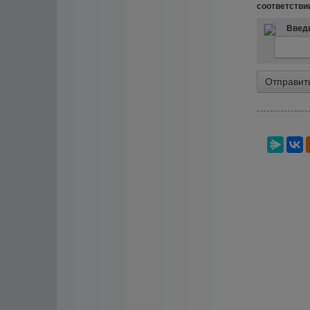
соответстви
Введи