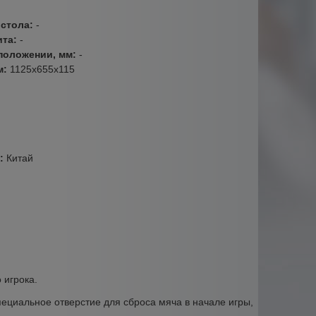
 стола:
-
ита:
-
положении, мм:
-
м:
1125х655х115
а:
Китай
 игрока.
пециальное отверстие для сброса мяча в начале игры,