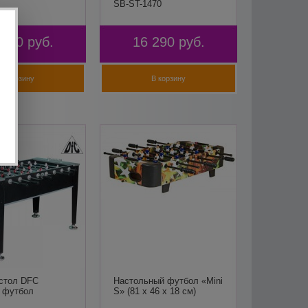
SB-ST-1470
 990
руб.
16 290
руб.
В корзину
В корзину
 стол DFC
Настольный футбол «Mini
 футбол
S» (81 x 46 x 18 см)