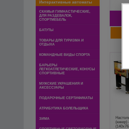
Интерактивные автоматы
СКАМЬИ ГИМНАСТИЧЕСКИЕ,
ДЛЯ РАЗДЕВАЛОК,
1
СПОРТМЕБЕЛЬ
БАТУТЫ
ТОВАРЫ ДЛЯ ТУРИЗМА И
ОТДЫХА
КОМАНДНЫЕ ВИДЫ СПОРТА
БАРЬЕРЫ
ЛЕГКОАТЛЕТИЧЕСКИЕ, КОНУСЫ
СПОРТИВНЫЕ
МУЖСКИЕ УКРАШЕНИЯ И
АКСЕССУАРЫ
ПОДАРОЧНЫЕ СЕРТИФИКАТЫ
АТРИБУТИКА БОЛЕЛЬЩИКА
Настол
ЗИМА
(кикер)
(140x76