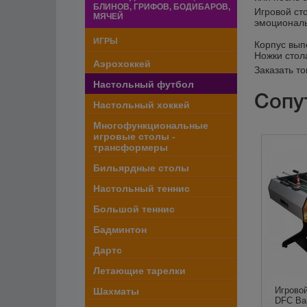
БЛИНОВ, ГРИФОВ, БОДИБАРОВ,
Игровой ст
МЯЧЕЙ
эмоциональ
ИГРЫ
Корпус вып
Ножки стол
Аэрохоккей
Заказать т
Настольный футбол
Сопу
Настольный хоккей
Многофункциональные
игровые столы -
трансформеры
Бильярдные столы
Настольный теннис
Большой теннис
Бадминтон
Дартс
Летающие тарелки
Игровой
Шахматы
DFC Ba