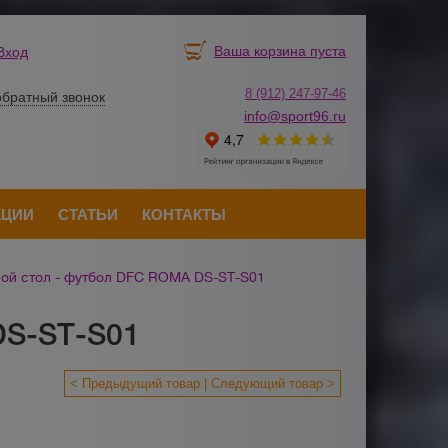
Ваша корзина пуста
Вход
8 (912) 247-
9
7-46
обратный звонок
info@sport96.ru
КЦИИ
СТАТЬИ
КОНТАКТЫ
ой стол - футбол DFC ROMA DS-ST-S01
DS-ST-S01
< Предыдущий товар
Следующий товар >