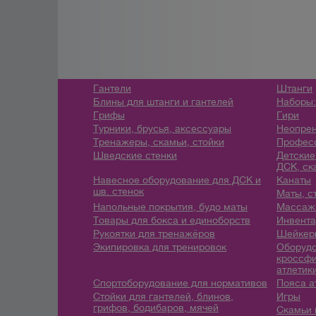
Гантели
Штанги
Блины для штанги и гантелей
Наборы:
Грифы
Гири
Турники, брусья, аксессуары
Неопрен
Тренажеры, скамьи, стойки
Профес
Шведские стенки
Детские
ДСК, ск
Навесное оборудование для ДСК и
Канаты
шв. стенок
Маты, с
Напольные покрытия, будо маты
Массажн
Товары для бокса и единоборств
Инвента
Рукоятки для тренажёров
Шейкеры
Экипировка для тренировок
Оборудо
кроссфи
атлетик
Спортоборудование для нормативов
Пояса а
Стойки для гантелей, блинов,
Игры
грифов, бодибаров, мячей
Скамьи 