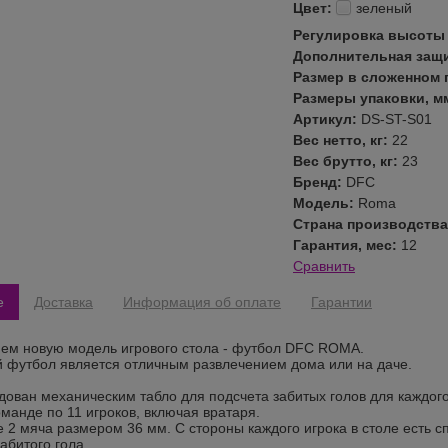
Цвет:
зеленый
Регулировка высоты
Дополнительная защ
Размер в сложенном 
Размеры упаковки, м
Артикул:
DS-ST-S01
Вес нетто, кг:
22
Вес брутто, кг:
23
Бренд:
DFC
Модель:
Roma
Страна производств
Гарантия, мес:
12
Сравнить
е
Доставка
Информация об оплате
Гарантии
ем новую модель игрового стола - футбол DFC ROMA.
 футбол является отличным развлечением дома или на даче.
дован механическим табло для подсчета забитых голов для каждого
оманде по 11 игроков, включая вратаря.
е 2 мяча размером 36 мм. С стороны каждого игрока в столе есть с
абитого гола.