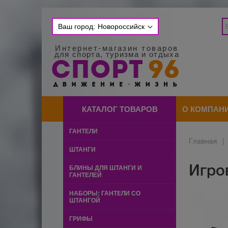
Ваш город:
Новороссийск
Интернет-магазин товаров
для спорта, туризма и отдыха
КАТАЛОГ ТОВАРОВ
О КОМПАН
ГАНТЕЛИ
Главная
|
ШТАНГИ
Игро
БЛИНЫ ДЛЯ ШТАНГИ И
ГАНТЕЛЕЙ
НАБОРЫ: ГАНТЕЛИ СО
ШТАНГОЙ
ГРИФЫ