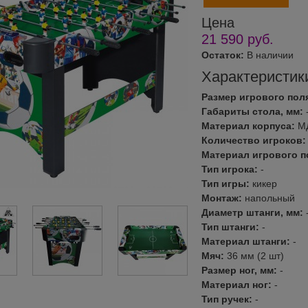
Цена
21 590
руб.
Остаток:
В наличии
Характеристик
Размер игрового пол
Габариты стола, мм:
Материал корпуса:
М
Количество игроков
Материал игрового п
Тип игрока:
-
Тип игры:
кикер
Монтаж:
напольный
Диаметр штанги, мм:
Тип штанги:
-
Материал штанги:
-
Мяч:
36 мм (2 шт)
Размер ног, мм:
-
Материал ног:
-
Тип ручек:
-