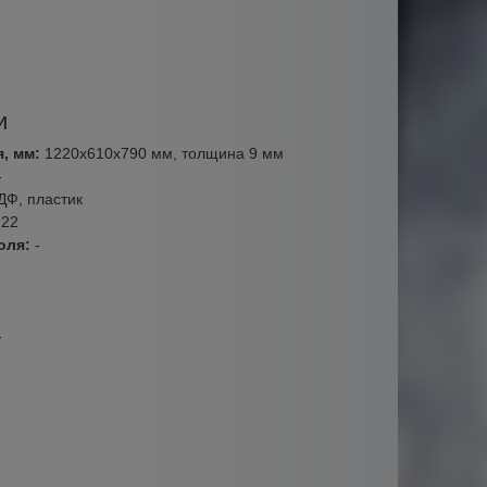
и
я, мм:
1220х610х790 мм, толщина 9 мм
-
ДФ, пластик
:
22
оля:
-
-