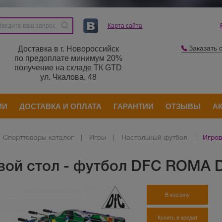
Карта сайта
Заказать 
Доставка в г. Новороссийск
по предоплате минимум 20%
получение на складе ТК GTD
ул. Чкалова, 48
ИИ
ДОСТАВКА И ОПЛАТА
ГАРАНТИИ
ОТЗЫВЫ
А
Спорттовары каталог
|
Игры
|
Настольный футбол
|
Игров
вой стол - футбол DFC ROMA 
В корзину
Купить в кредит