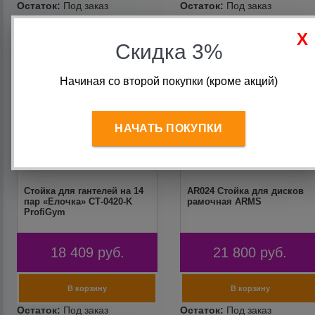
Скидка 3%
Начиная со второй покупки (кроме акций)
НАЧАТЬ ПОКУПКИ
Стойка для гантелей на 14
AR024 Стойка для дисков
пар «Елочка» СТ-0420-K
рамочная ARMS
ProfiGym
18 409
руб.
21 800
руб.