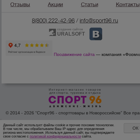
Отзывы
Акции
Статьи
Контакты
8(800) 222-42-96
/
info@sport96.ru
создание сайтов
URALSOFT
Продвижение сайта
— компания «Форму
Продаж»
Интернет-магазин товаров
для спорта, туризма и отдыха
© 2014 - 2026 “Спорт96 - спорттовары в Новороссийске” Все пра
защишены /
Оферта
/
Согласие на обработку персональных дан
Данный сайт использует файлы cookie и прочие похожие технологии.
ОК
В том числе, мы обрабатываем Ваш IP-адрес для определения
региона местоположения. Используя данный сайт, вы подтверждаете
свое согласие с
политикой конфиденциальности
сайта.