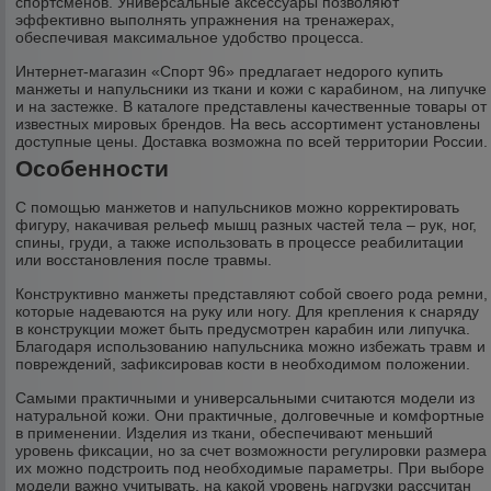
спортсменов. Универсальные аксессуары позволяют
эффективно выполнять упражнения на тренажерах,
обеспечивая максимальное удобство процесса.
Интернет-магазин «Спорт 96» предлагает недорого купить
манжеты и напульсники из ткани и кожи с карабином, на липучке
и на застежке. В каталоге представлены качественные товары от
известных мировых брендов. На весь ассортимент установлены
доступные цены. Доставка возможна по всей территории России.
Особенности
С помощью манжетов и напульсников можно корректировать
фигуру, накачивая рельеф мышц разных частей тела – рук, ног,
спины, груди, а также использовать в процессе реабилитации
или восстановления после травмы.
Конструктивно манжеты представляют собой своего рода ремни,
которые надеваются на руку или ногу. Для крепления к снаряду
в конструкции может быть предусмотрен карабин или липучка.
Благодаря использованию напульсника можно избежать травм и
повреждений, зафиксировав кости в необходимом положении.
Самыми практичными и универсальными считаются модели из
натуральной кожи. Они практичные, долговечные и комфортные
в применении. Изделия из ткани, обеспечивают меньший
уровень фиксации, но за счет возможности регулировки размера
их можно подстроить под необходимые параметры. При выборе
модели важно учитывать, на какой уровень нагрузки рассчитан