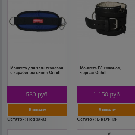
Манжета для тяги тканевая
Манжета F8 кожаная,
с карабином синяя Onhill
черная Onhill
580
руб.
1 150
руб.