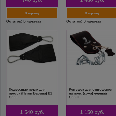
740
руб.
1 480
руб.
Подвесные петли для
Ремешок для отягощения
пресса (Петли Береша) В1
на пояс (кожа) черный
Onhill
Onhill
1 540
руб.
1 150
руб.