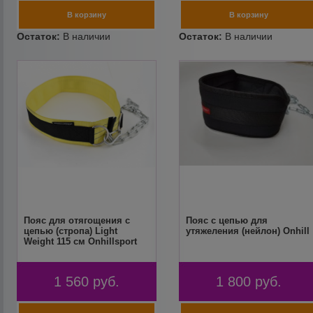
Пояс для отягощения с
Пояс с цепью для
цепью (стропа) Light
утяжеления (нейлон) Onhill
Weight 115 см Onhillsport
1 560
руб.
1 800
руб.