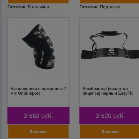
Наколенники спортивные 7
Армбластер (изолятор
мм Onhillsport
бицепса) черный EasyFit
2 662
руб.
2 620
руб.