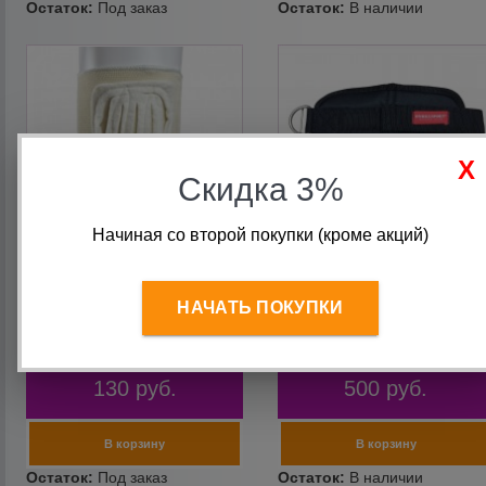
Скидка 3%
Начиная со второй покупки (кроме акций)
Налокотники 601
Манжета для тяги тканевая
НАЧАТЬ ПОКУПКИ
на липучке черная Onhill
130
руб.
500
руб.