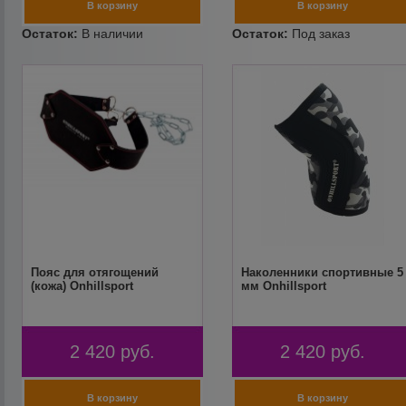
Пояс для отягощений
Наколенники спортивные 5
(кожа) Onhillsport
мм Onhillsport
2 420
руб.
2 420
руб.