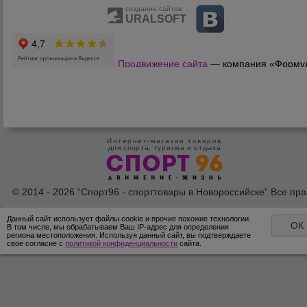
создание сайтов
URALSOFT
Продвижение сайта
— компания «Форму
Продаж»
Интернет-магазин товаров
для спорта, туризма и отдыха
© 2014 - 2026 “Спорт96 - спорттовары в Новороссийске” Все пра
защишены /
Оферта
/
Согласие на обработку персональных дан
Данный сайт использует файлы cookie и прочие похожие технологии.
ОК
В том числе, мы обрабатываем Ваш IP-адрес для определения
региона местоположения. Используя данный сайт, вы подтверждаете
свое согласие с
политикой конфиденциальности
сайта.