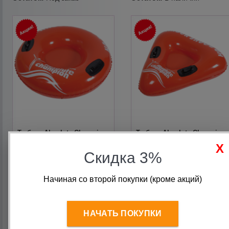
Тюбинг Absolute Champion
Тюбинг Absolute Champion
красный d100 см (Акция)
треугольный красный
100х100 см
Скидка 3%
790
руб.
590
руб.
Начиная со второй покупки (кроме акций)
590
руб.
НАЧАТЬ ПОКУПКИ