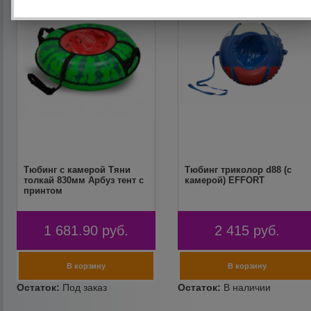
Тюбинг с камерой Тяни
Тюбинг триколор d88 (с
толкай 830мм Арбуз тент с
камерой) EFFORT
принтом
1 681.90
руб.
2 415
руб.