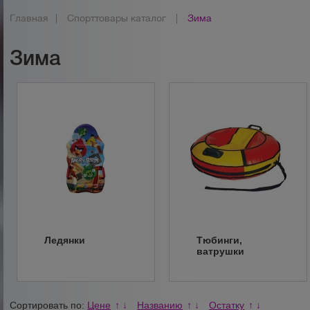
Главная
|
Спорттовары каталог
|
Зима
Зима
Ледянки
Тюбинги,
ватрушки
Сортировать по:
Цене
Названию
Остатку
↑
↓
↑
↓
↑
↓