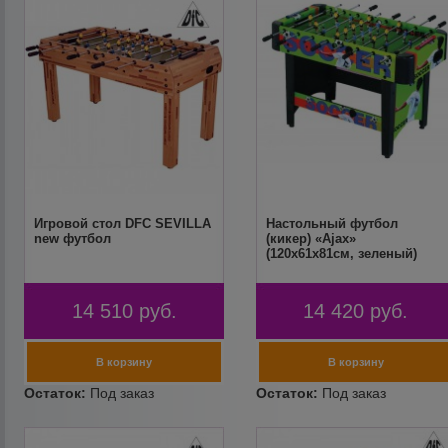
Игровой стол DFC SEVILLA
Настольный футбол
new футбол
(кикер) «Ajax»
(120x61x81см, зеленый)
14 510
руб.
14 420
руб.