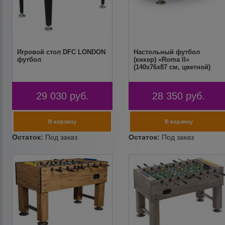
Игровой стол DFC LONDON
Настольный футбол
футбол
(кикер) «Roma II»
(140x76x87 см, цветной)
29 030
руб.
28 350
руб.