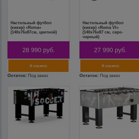
Настольный футбол
Настольный футбол
(кикер) «Roma»
(кикер) «Roma VI»
(140x76x87см, цветной)
(140x76x87 см, серо-
черный)
28 990
руб.
27 990
руб.