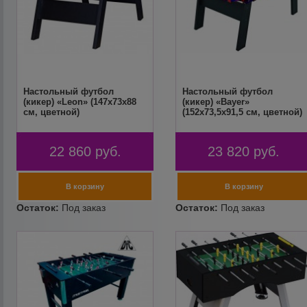
Настольный футбол
Настольный футбол
(кикер) «Leon» (147x73x88
(кикер) «Bayer»
см, цветной)
(152x73,5x91,5 см, цветной)
22 860
руб.
23 820
руб.