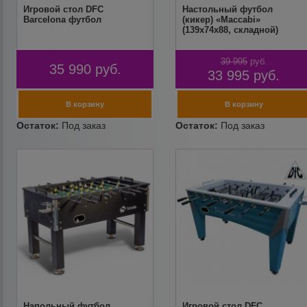
Игровой стол DFC
Настольный футбол
Barcelona футбол
(кикер) «Maccabi»
(139x74x88, складной)
39 995
руб.
35 990
руб.
33 995
руб.
Напольный футбол
Игровой стол DFC