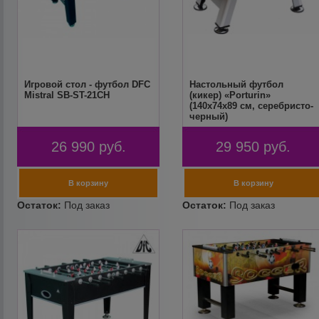
Игровой стол - футбол DFC
Настольный футбол
Mistral SB-ST-21CH
(кикер) «Porturin»
(140x74x89 см, серебристо-
черный)
26 990
руб.
29 950
руб.