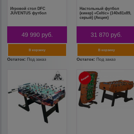
Игровой стол DFC
Настольный футбол
JUVENTUS футбол
(кикер) «Celtic» (140х81х89,
серый) (Акция)
49 990
руб.
31 870
руб.