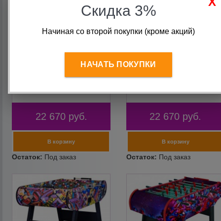
Скидка 3%
Начиная со второй покупки (кроме акций)
НАЧАТЬ ПОКУПКИ
Настольный футбол
Настольный футбол
(кикер) «Rialto» (141x73x82
(кикер) «Rialto» (141x73x82
см, серо-черный)
см, бежево-черный)
22 670
руб.
22 670
руб.