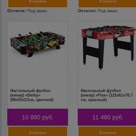
Настольный футбол
Настольный футбол
(кикер) «Derby»
(кикер) «Flex» (122x61x78.7
(96x52x23см, цветной)
см, красный)
10 880
руб.
11 480
руб.