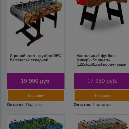
Игровой стол - футбол DFC
Настольный футбол
Barcelona2 складной
(кикер) «Stuttgart»
(122x61x81см) коричневый
19 990
руб.
17 250
руб.