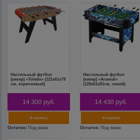
Настольный футбол
Настольный футбол
(кикер) «Toledo» (121x61x79
(кикер) «Arsenal»
см, коричневый)
(120x61x81см, синий)
14 300
руб.
14 430
руб.