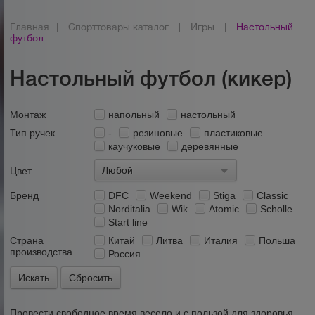
Главная
|
Спорттовары каталог
|
Игры
|
Настольный
футбол
Настольный футбол (кикер)
Монтаж
напольный
настольный
Тип ручек
-
резиновые
пластиковые
каучуковые
деревянные
Любой
Цвет
Бренд
DFC
Weekend
Stiga
Classic
Norditalia
Wik
Atomic
Scholle
Start line
Страна
Китай
Литва
Италия
Польша
производства
Россия
Сбросить
Провести свободное время весело и с пользой для здоровья