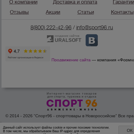
О компании
Доставка и оплата
Гаранти
Отзывы
Акции
Статьи
Контакты
8(800) 222-42-96
/
info@sport96.ru
создание сайтов
URALSOFT
Продвижение сайта
— компания «Форму
Продаж»
Интернет-магазин товаров
для спорта, туризма и отдыха
© 2014 - 2026 “Спорт96 - спорттовары в Новороссийске” Все пра
защишены /
Оферта
/
Согласие на обработку персональных дан
Данный сайт использует файлы cookie и прочие похожие технологии.
ОК
В том числе, мы обрабатываем Ваш IP-адрес для определения