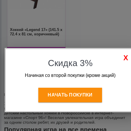
Хоккей «Legend 17» (141.5 x
72.4 x 81 см, коричневый)
51 675
руб.
49 521
руб.
Скидка 3%
Начиная со второй покупки (кроме акций)
НАЧАТЬ ПОКУПКИ
Всего: 3
Хотите отвлечь своих детей от компьютера, но не знаете, что
можно предложить взамен? Предлагаем недорого купить
детский настольный хоккей в Новороссийске в интернет-
магазине «Спорт 96»! Веселая увлекательная игра объединит
за одним столом ребят, их друзей и родителей.
Популярная игра на все времена