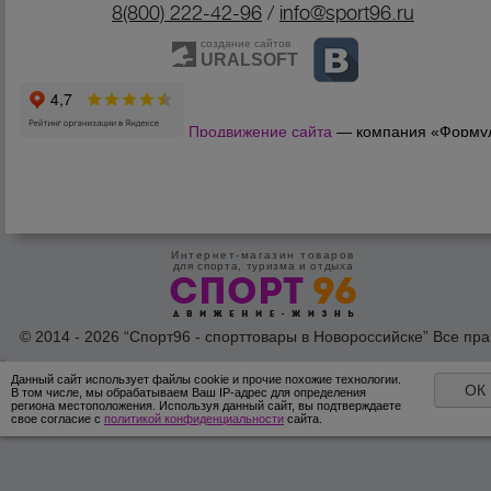
8(800) 222-42-96
/
info@sport96.ru
создание сайтов
URALSOFT
Продвижение сайта
— компания «Форму
Продаж»
Интернет-магазин товаров
для спорта, туризма и отдыха
© 2014 - 2026 “Спорт96 - спорттовары в Новороссийске” Все пра
защишены /
Оферта
/
Согласие на обработку персональных дан
Данный сайт использует файлы cookie и прочие похожие технологии.
ОК
В том числе, мы обрабатываем Ваш IP-адрес для определения
региона местоположения. Используя данный сайт, вы подтверждаете
свое согласие с
политикой конфиденциальности
сайта.