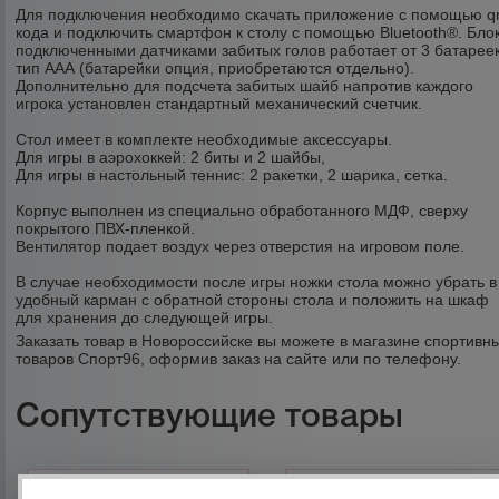
Для подключения необходимо скачать приложение с помощью qr
кода и подключить смартфон к столу с помощью Bluetooth®. Блок
подключенными датчиками забитых голов работает от 3 батарее
тип ААА (батарейки опция, приобретаются отдельно).
Дополнительно для подсчета забитых шайб напротив каждого
игрока установлен стандартный механический счетчик.
Стол имеет в комплекте необходимые аксессуары.
Для игры в аэрохоккей: 2 биты и 2 шайбы,
Для игры в настольный теннис: 2 ракетки, 2 шарика, сетка.
Корпус выполнен из специально обработанного МДФ, сверху
покрытого ПВХ-пленкой.
Вентилятор подает воздух через отверстия на игровом поле.
В случае необходимости после игры ножки стола можно убрать в
удобный карман с обратной стороны стола и положить на шкаф
для хранения до следующей игры.
Заказать товар в Новороссийске вы можете в магазине спортивн
товаров Спорт96, оформив заказ на сайте или по телефону.
Сопутствующие товары