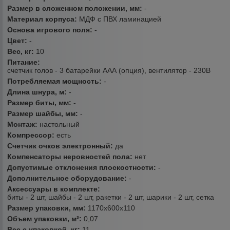
Размер в сложенном положении, мм:
-
Материал корпуса:
МДФ с ПВХ ламинацией
Основа игрового поля:
-
Цвет:
-
Вес, кг:
10
Питание:
счетчик голов - 3 батарейки ААА (опция), вентилятор - 230В
Потребляемая мощность:
-
Длина шнура, м:
-
Размер биты, мм:
-
Размер шайбы, мм:
-
Монтаж:
настольный
Компрессор:
есть
Счетчик очков электронный:
да
Компенсаторы неровностей пола:
нет
Допустимые отклонения плоскостности:
-
Дополнительное оборудование:
-
Аксессуары в комплекте:
биты - 2 шт, шайбы - 2 шт, ракетки - 2 шт, шарики - 2 шт, сетка
Размер упаковки, мм:
1170х600х110
Объем упаковки, м³:
0,07
Вес с упаковкой, кг:
11