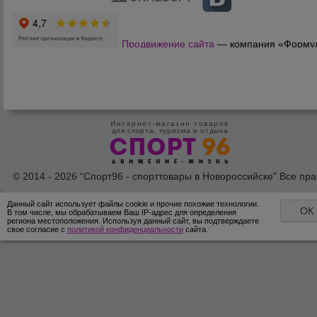
Продвижение сайта
— компания «Форму
Продаж»
Интернет-магазин товаров
для спорта, туризма и отдыха
© 2014 - 2026 “Спорт96 - спорттовары в Новороссийске” Все пра
защишены /
Оферта
/
Согласие на обработку персональных дан
Данный сайт использует файлы cookie и прочие похожие технологии.
ОК
В том числе, мы обрабатываем Ваш IP-адрес для определения
региона местоположения. Используя данный сайт, вы подтверждаете
свое согласие с
политикой конфиденциальности
сайта.