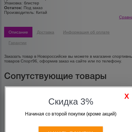
Упаковка: блистер
Остаток:
Под заказ
Производитель:
Китай
Сравн
Описание
Доставка
Информация об оплате
Гарантии
Заказать товар в Новороссийске вы можете в магазине спортивн
товаров Спорт96, оформив заказ на сайте или по телефону.
Сопутствующие товары
Скидка 3%
Начиная со второй покупки (кроме акций)