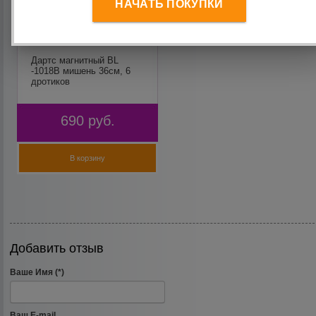
НАЧАТЬ ПОКУПКИ
Дартс магнитный BL
-1018В мишень 36см, 6
дротиков
690
руб.
В корзину
Добавить отзыв
Ваше Имя (*)
Ваш E-mail