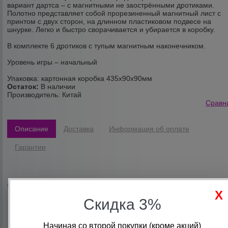
вариант дартса – с магнитными не заострёнными дротиками.
Полотно представляет собой прорезиненный магнитный лист с
принтом с двух сторон, на длинном пластиковом подвесе на
шнурке. Легко и быстро сворачивается и убирается в коробку.
В комплекте 6 дротиков с тупым магнитным наконечником.
Уровень игры – начальный
Упаковка: картонная коробка 435х90х90мм
Остаток:
В наличии
Производитель:
Китай
Сравн
Описание
Доставка
Информация об оплате
Гарантии
Сопутствующие товары
Скидка 3%
Начиная со второй покупки (кроме акций)