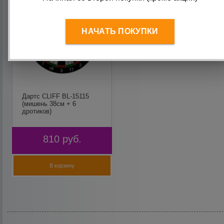
НАЧАТЬ ПОКУПКИ
Дартс CLIFF BL-15115
(мишень 38см + 6
дротиков)
810
руб.
В корзину