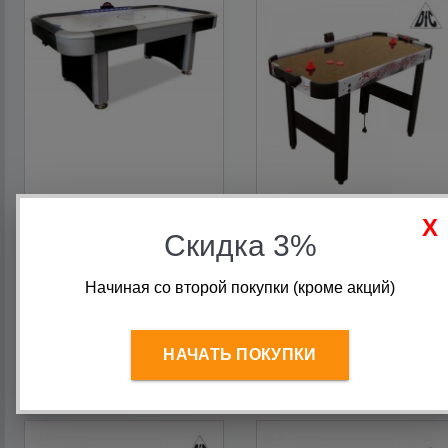
Аэрохоккей «Atomic
Игровой стол DFC
Electra» 7 ф (213 х 117 х
Philadelphia аэрохоккей
Скидка 3%
80 см, черный)
GS-AT-5150
Начиная со второй покупки (кроме акций)
65 327
руб.
14 510
руб.
НАЧАТЬ ПОКУПКИ
В корзину
В корзину