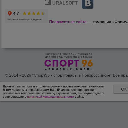
URALSOFT
Продвижение сайта
— компания «Форму
Продаж»
Интернет-магазин товаров
для спорта, туризма и отдыха
© 2014 - 2026 “Спорт96 - спорттовары в Новороссийске” Все пра
защишены /
Оферта
/
Согласие на обработку персональных дан
Данный сайт использует файлы cookie и прочие похожие технологии.
ОК
В том числе, мы обрабатываем Ваш IP-адрес для определения
региона местоположения. Используя данный сайт, вы подтверждаете
свое согласие с
политикой конфиденциальности
сайта.