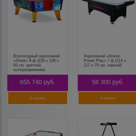
Всепогодный аэрохоккей
Аэрохоккей «Atomic
«Shark» 8 ф (238 х 128 х
Power Play» 7 ф (214 х
83 см, цветной,
117 х 79 см, черный)
купюроприемник)
655 740
руб.
58 300
руб.
В корзину
В корзину