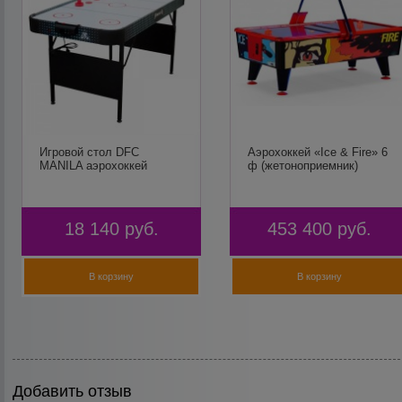
Игровой стол DFC
Аэрохоккей «Ice & Fire» 6
MANILA аэрохоккей
ф (жетоноприемник)
18 140
руб.
453 400
руб.
В корзину
В корзину
Добавить отзыв