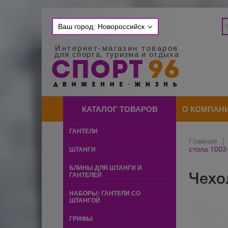
Ваш город:
Новороссийск
Интернет-магазин товаров
для спорта, туризма и отдыха
КАТАЛОГ ТОВАРОВ
О КОМПАН
ГАНТЕЛИ
Главная
|
стола 1003
ШТАНГИ
БЛИНЫ ДЛЯ ШТАНГИ И
Чехо
ГАНТЕЛЕЙ
НАБОРЫ: ГАНТЕЛИ СО
ШТАНГОЙ
ГРИФЫ