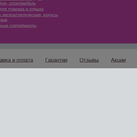
лок, спортмебель
для туризма и отдыха
 легкоатлетические, конусы
ные
ные сертификаты
авка и оплата
Гарантии
Отзывы
Акции
sport96.ru
— ко
Интернет-магазин товаров
для спорта, туризма и отдыха
овары в Новороссийске” Все права защишены /
Оферта
/
Согласие н