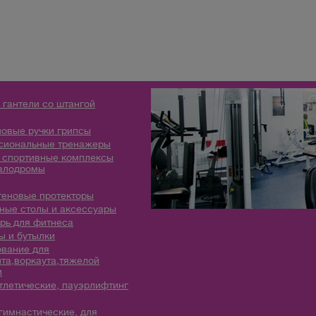
 гантели со штангой
овые ручки грипсы
сиональные тренажеры
 спортивные комплексы
алодромы
теновые протекторы
ые столы и аксессуары
рь для фитнеса
 и бутылки
вание для
та,воркаута,тяжелой
и
тлетические, пауэрлифтинг
гимнастические, для