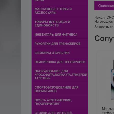
МАТЫ
Описани
МАССАЖНЫЕ СТОЛЫ И
АКСЕССУАРЫ
Чехол DFC 
Изготовлен
ТОВАРЫ ДЛЯ БОКСА И
ЕДИНОБОРСТВ
Заказать т
ИНВЕНТАРЬ ДЛЯ ФИТНЕСА
Сопу
РУКОЯТКИ ДЛЯ ТРЕНАЖЁРОВ
ШЕЙКЕРЫ И БУТЫЛКИ
ЭКИПИРОВКА ДЛЯ ТРЕНИРОВОК
ОБОРУДОВАНИЕ ДЛЯ
КРОССФИТА,ВОРКАУТА,ТЯЖЕЛОЙ
АТЛЕТИКИ
СПОРТОБОРУДОВАНИЕ ДЛЯ
НОРМАТИВОВ
ПОЯСА АТЛЕТИЧЕСКИЕ,
ПАУЭРЛИФТИНГ
Мячики
теннис
СТОЙКИ ДЛЯ ГАНТЕЛЕЙ,