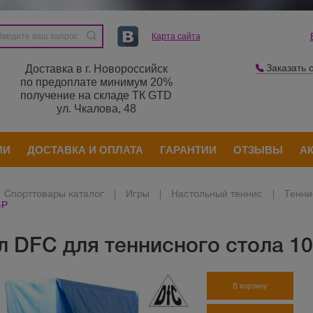
Карта сайта
Заказать 
Доставка в г. Новороссийск
по предоплате минимум 20%
получение на складе ТК GTD
ул. Чкалова, 48
ИИ
ДОСТАВКА И ОПЛАТА
ГАРАНТИИ
ОТЗЫВЫ
А
Спорттовары каталог
|
Игры
|
Настольный теннис
|
Тенни
-P
л DFC для теннисного стола 1
В корзину