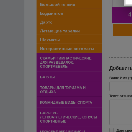
Большой теннис
Бадминтон
4
Дартс
Летающие тарелки
Шахматы
Интерактивные автоматы
СКАМЬИ ГИМНАСТИЧЕСКИЕ,
ДЛЯ РАЗДЕВАЛОК,
СПОРТМЕБЕЛЬ
Добавить
БАТУТЫ
Ваше Имя (*)
ТОВАРЫ ДЛЯ ТУРИЗМА И
ОТДЫХА
Текст отзыва 
КОМАНДНЫЕ ВИДЫ СПОРТА
БАРЬЕРЫ
ЛЕГКОАТЛЕТИЧЕСКИЕ, КОНУСЫ
СПОРТИВНЫЕ
Даю сво