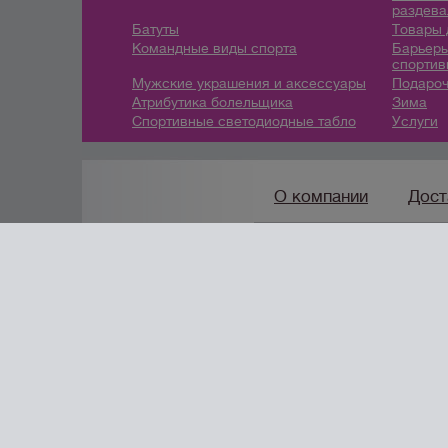
раздева
Батуты
Товары 
Командные виды спорта
Барьеры
спортив
Мужские украшения и аксессуары
Подароч
Атрибутика болельщика
Зима
Спортивные светодиодные табло
Услуги
О компании
Дост
8(800) 222-42-96
/
info@
создание сайтов
URALSOFT
© 2014 - 2026 “Спорт96 - спортт