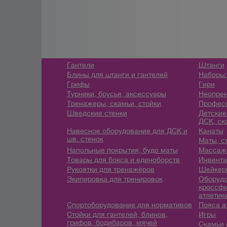
Гантели
Штанги
Блины для штанги и гантелей
Наборы:
Грифы
Гири
Турники, брусья, аксессуары
Неопрен
Тренажеры, скамьи, стойки
Профес
Шведские стенки
Детские
ДСК, ск
Навесное оборудование для ДСК и
Канаты
шв. стенок
Маты, с
Напольные покрытия, будо маты
Массажн
Товары для бокса и единоборств
Инвента
Рукоятки для тренажёров
Шейкеры
Экипировка для тренировок
Оборудо
кроссфи
атлетик
Спортоборудование для нормативов
Пояса а
Стойки для гантелей, блинов,
Игры
грифов, бодибаров, мячей
Скамьи 