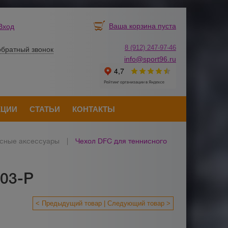
Ваша корзина пуста
Вход
8 (912) 247-
9
7-46
обратный звонок
info@sport96.ru
КЦИИ
СТАТЬИ
КОНТАКТЫ
сные аксессуары
|
Чехол DFC для теннисного
003-P
< Предыдущий товар
Следующий товар >