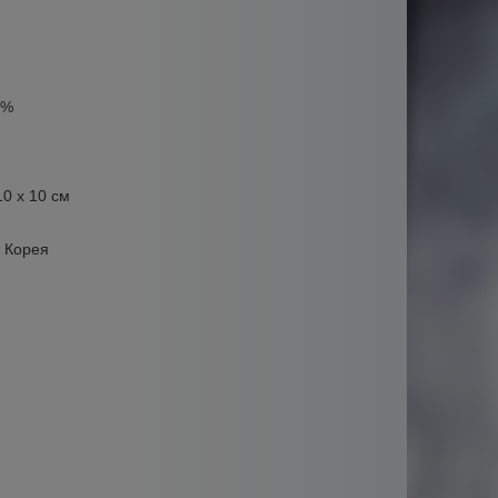
0%
10 х 10 см
 Корея