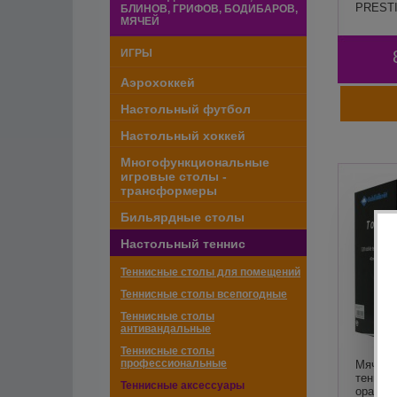
PRESTI
БЛИНОВ, ГРИФОВ, БОДИБАРОВ,
МЯЧЕЙ
ИГРЫ
Аэрохоккей
Настольный футбол
Настольный хоккей
Многофункциональные
игровые столы -
трансформеры
Бильярдные столы
Настольный теннис
Теннисные столы для помещений
Теннисные столы всепогодные
Теннисные столы
антивандальные
Теннисные столы
профессиональные
Мяч дл
теннис
Теннисные аксессуары
оранжев