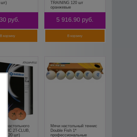
 шт)
TRAINING 120 шт
оранжевые
30
руб.
5 916.90
руб.
В корзину
В корзину
ля настольного
Мячи настольный теннис
 DONIC 2T-CLUB,
Double Fish 1*
й (120 шт)
профессиональные