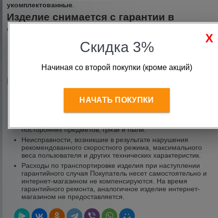
укомплектованные
.
Изделие снимается с гарантии в
следующих случаях:
При нарушении правил эксплуатации изделия, указанных
Скидка 3%
в инструкции по эксплуатации.
Изделие имеет следы неквалифицированного ремонта.
Начиная со второй покупки (кроме акций)
Обнаружены изменения конструкции изделия.
Гарантия не распространяется на:
Механические повреждения.
НАЧАТЬ ПОКУПКИ
Повреждения, возникшие вследствие самостоятельной
неквалифицированной установки и сборки.
Повреждения, вызванные попаданием внутрь изделия
посторонних предметов, грязи и пыли.
Неисправности, возникшие в результате нарушения
рекомендованного скоростного режима, максимального
веса пользователя и других технических характеристик.
Расходы по транспортировке изделия при наступлении
гарантийного случая Покупатель несет самостоятельно и
интернет-магазином не компенсируются. На время
гарантийного ремонта, аналогичное изделие интернет-
магазином не предоставляется.