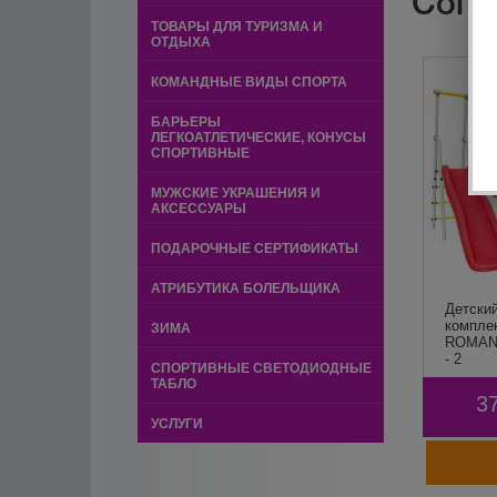
Сопу
ТОВАРЫ ДЛЯ ТУРИЗМА И
ОТДЫХА
КОМАНДНЫЕ ВИДЫ СПОРТА
БАРЬЕРЫ
ЛЕГКОАТЛЕТИЧЕСКИЕ, КОНУСЫ
СПОРТИВНЫЕ
МУЖСКИЕ УКРАШЕНИЯ И
АКСЕССУАРЫ
ПОДАРОЧНЫЕ СЕРТИФИКАТЫ
АТРИБУТИКА БОЛЕЛЬЩИКА
Детски
компле
ЗИМА
ROMANA
- 2
СПОРТИВНЫЕ СВЕТОДИОДНЫЕ
ТАБЛО
3
УСЛУГИ