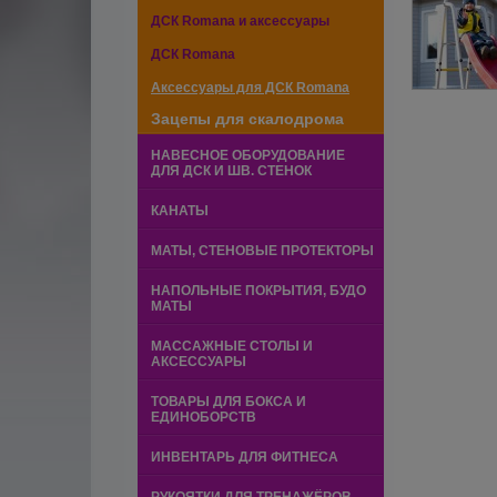
ДСК Romana и аксессуары
ДСК Romana
Аксессуары для ДСК Romana
Зацепы для скалодрома
НАВЕСНОЕ ОБОРУДОВАНИЕ
ДЛЯ ДСК И ШВ. СТЕНОК
КАНАТЫ
МАТЫ, СТЕНОВЫЕ ПРОТЕКТОРЫ
НАПОЛЬНЫЕ ПОКРЫТИЯ, БУДО
МАТЫ
МАССАЖНЫЕ СТОЛЫ И
АКСЕССУАРЫ
ТОВАРЫ ДЛЯ БОКСА И
ЕДИНОБОРСТВ
ИНВЕНТАРЬ ДЛЯ ФИТНЕСА