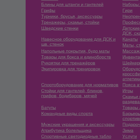
Блины для штанги и гантелей
Наборы:
Грифы
Гири
Турники, брусья, аксессуары
Неопрен
Тренажеры, скамьи, стойки
Профес
Шведские стенки
Детские
ДСК, ск
Навесное оборудование для ДСК и
Канаты
шв. стенок
Маты, с
Напольные покрытия, будо маты
Массажн
Товары для бокса и единоборств
Инвента
Рукоятки для тренажёров
Шейкеры
Экипировка для тренировок
Оборудо
кроссфи
атлетик
Спортоборудование для нормативов
Пояса а
Стойки для гантелей, блинов,
Игры
грифов, бодибаров, мячей
Скамьи 
раздева
Батуты
Товары 
Командные виды спорта
Барьеры
спортив
Мужские украшения и аксессуары
Подароч
Атрибутика болельщика
Зима
Спортивные светодиодные табло
Услуги