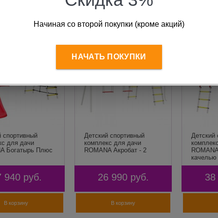
тствующие товары
Начиная со второй покупки (кроме акций)
НАЧАТЬ ПОКУПКИ
й спортивный
Детский спортивный
Детский
кс для дачи
комплекс для дачи
комплек
 Богатырь Плюс
ROMANA Акробат - 2
ROMANA 
качелью 
7 940
руб.
26 990
руб.
38
В корзину
В корзину