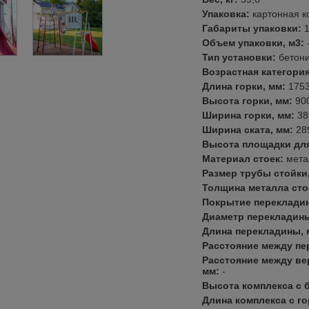
Упаковка:
картонная к
Габариты упаковки:
Объем упаковки, м3:
Тип установки:
бетон
Возрастная категори
Длина горки, мм:
175
Высота горки, мм:
90
Ширина горки, мм:
38
Ширина ската, мм:
28
Высота площадки для
Материал стоек:
мета
Размер трубы стойки
Толщина металла сто
Покрытие переклади
Диаметр перекладин
Длина перекладины,
Расстояние между п
Расстояние между ве
мм:
-
Высота комплекса с 
Длина комплекса с го