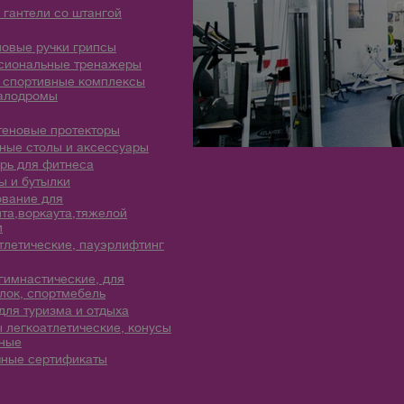
 гантели со штангой
овые ручки грипсы
сиональные тренажеры
 спортивные комплексы
алодромы
теновые протекторы
ые столы и аксессуары
рь для фитнеса
 и бутылки
вание для
та,воркаута,тяжелой
и
тлетические, пауэрлифтинг
гимнастические, для
лок, спортмебель
для туризма и отдыха
 легкоатлетические, конусы
ные
ные сертификаты