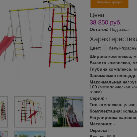
Купить в кредит
Цена
38 850
руб.
Остаток:
Под заказ
Характеристик
Цвет:
белый/красн
Ширина комплекса, 
Высота комплекса, м
Глубина комплекса, 
Занимаемая площадь
Максимальная нагрузк
100 (металлическая кон
горки)
Серия:
-
Тип комплекса:
уличн
Комплектация:
кольца
Регулировка навесно
Материал:
-
Окраска:
-
Вес, кг:
59,6