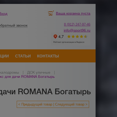
Ваша корзина пуста
Вход
8 (912) 247-
9
7-46
обратный звонок
info@sport96.ru
КЦИИ
СТАТЬИ
КОНТАКТЫ
скалодромы
|
ДСК уличные
|
кс для дачи ROMANA Богатырь
 дачи ROMANA Богатырь
< Предыдущий товар
Следующий товар >