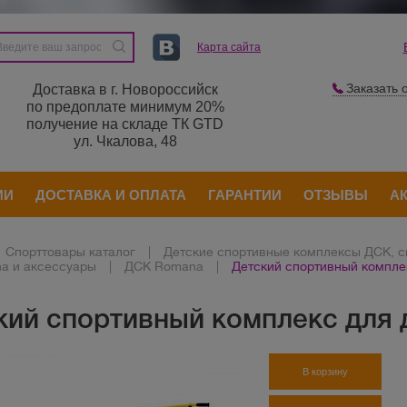
Карта сайта
Заказать 
Доставка в г. Новороссийск
по предоплате минимум 20%
получение на складе ТК GTD
ул. Чкалова, 48
ИИ
ДОСТАВКА И ОПЛАТА
ГАРАНТИИ
ОТЗЫВЫ
А
Спорттовары каталог
|
Детские спортивные комплексы ДСК, 
a и аксессуары
|
ДСК Romana
|
Детский спортивный компле
кий спортивный комплекс для
В корзину