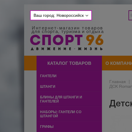
Ваш город:
Новороссийск
Интернет-магазин товаров
для спорта, туризма и отдыха
КАТАЛОГ ТОВАРОВ
О КОМПАН
ГАНТЕЛИ
Главная
|
ДСК Roman
ШТАНГИ
БЛИНЫ ДЛЯ ШТАНГИ И
Детс
ГАНТЕЛЕЙ
НАБОРЫ: ГАНТЕЛИ СО
ШТАНГОЙ
ГРИФЫ