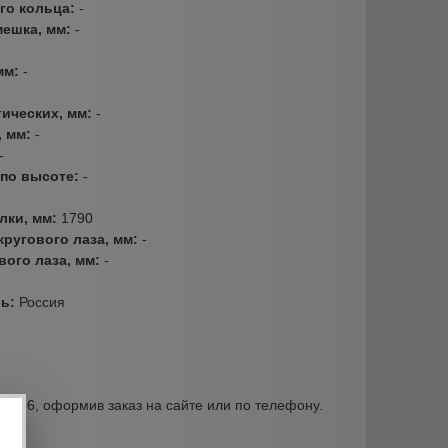
го кольца:
-
мешка, мм:
-
мм:
-
тических, мм:
-
, мм:
-
-
 по высоте:
-
лки, мм:
1790
кругового лаза, мм:
-
вого лаза, мм:
-
ль:
Россия
орт96, оформив заказ на сайте или по телефону.