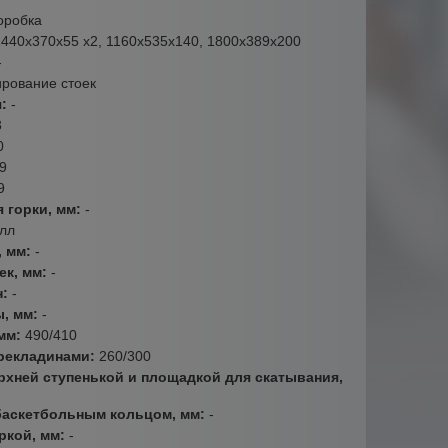
оробка
1440х370х55 х2, 1160х535х140, 1800х389х200
-
ирование стоек
я:
-
3
0
9
9
 горки, мм:
-
лл
, мм:
-
ек, мм:
-
н:
-
ы, мм:
-
 мм:
490/410
ерекладинами:
260/300
рхней ступенькой и площадкой для скатывания,
баскетбольным кольцом, мм:
-
ркой, мм:
-