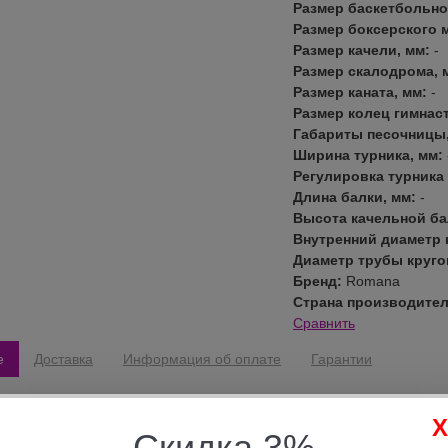
Размер баскетбольно
Размер боксерского 
Размер качели, мм:
-
Размер скалодрома, 
Размер каната, мм:
-
Размер колец гимнас
Габариты песочницы
Ширина турника, мм:
Регулировка турника
Длина балки, мм:
-
Высота качельной ба
Внутренний диаметр 
Диаметр трубы круго
Бренд:
Romana
Страна производите
Сравнить
е
Доставка
Информация об оплате
Гарантии
овар в Новороссийске вы можете в магазине спортивных товаров Сп
Скидка 3%