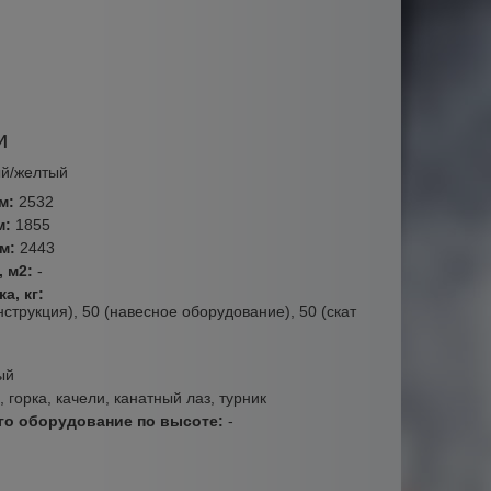
и
ый/желтый
мм:
2532
м:
1855
мм:
2443
, м2:
-
а, кг:
струкция), 50 (навесное оборудование), 50 (скат
ый
, горка, качели, канатный лаз, турник
го оборудование по высоте:
-