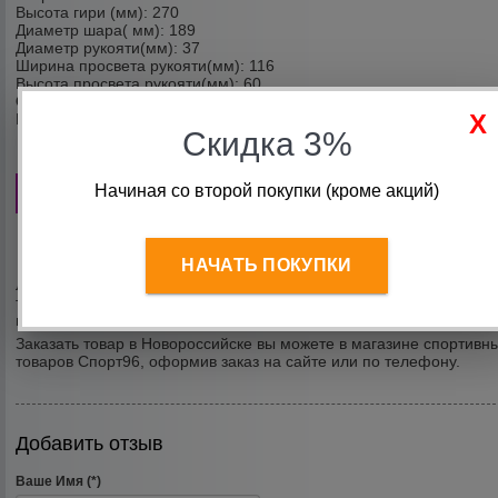
Высота гири (мм): 270
Диаметр шара( мм): 189
Диаметр рукояти(мм): 37
Ширина просвета рукояти(мм): 116
Высота просвета рукояти(мм): 60​
Остаток:
В наличии
Производитель:
Россия Titan Barbell
Скидка 3%
Сравн
Начиная со второй покупки (кроме акций)
Описание
Доставка
Информация об оплате
Гарантии
НАЧАТЬ ПОКУПКИ
Любительские гири - спортивные гири для занятий дома или
тренировок с целью общего физического развития. Отличаются
невысокой ценой и менее жесткими требованиями к точности ве
Заказать товар в Новороссийске вы можете в магазине спортивн
товаров Спорт96, оформив заказ на сайте или по телефону.
Добавить отзыв
Ваше Имя (*)