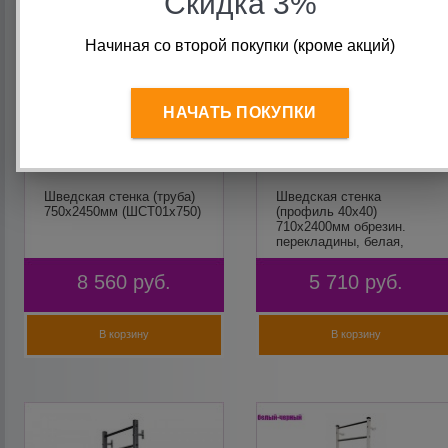
Скидка 3%
Начиная со второй покупки (кроме акций)
НАЧАТЬ ПОКУПКИ
Шведская стенка (труба)
Шведская стенка
750х2450мм (ШСТ01х750)
(профиль 40х40)
710х2400мм обрезин.
перекладины, белая,
Мурман
8 560
руб.
5 710
руб.
В корзину
В корзину