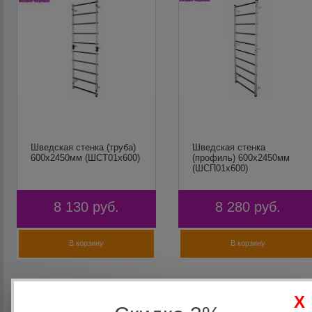
Шведская стенка (труба)
Шведская стенка
600х2450мм (ШСТ01х600)
(профиль) 600х2450мм
(ШСП01х600)
8 130
руб.
8 280
руб.
В корзину
В корзину