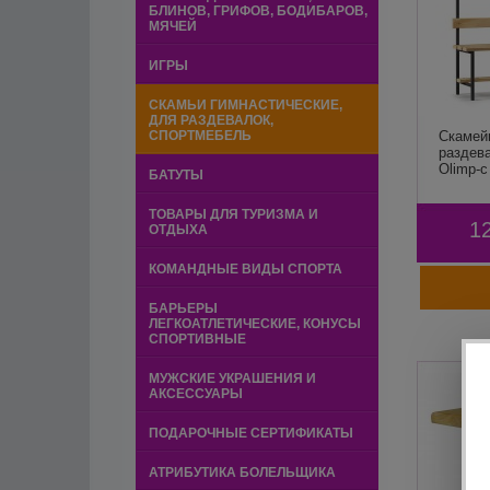
БЛИНОВ, ГРИФОВ, БОДИБАРОВ,
МЯЧЕЙ
ИГРЫ
СКАМЬИ ГИМНАСТИЧЕСКИЕ,
ДЛЯ РАЗДЕВАЛОК,
СПОРТМЕБЕЛЬ
Скамей
раздев
Olimp-c
БАТУТЫ
ТОВАРЫ ДЛЯ ТУРИЗМА И
1
ОТДЫХА
КОМАНДНЫЕ ВИДЫ СПОРТА
БАРЬЕРЫ
ЛЕГКОАТЛЕТИЧЕСКИЕ, КОНУСЫ
СПОРТИВНЫЕ
МУЖСКИЕ УКРАШЕНИЯ И
АКСЕССУАРЫ
ПОДАРОЧНЫЕ СЕРТИФИКАТЫ
АТРИБУТИКА БОЛЕЛЬЩИКА