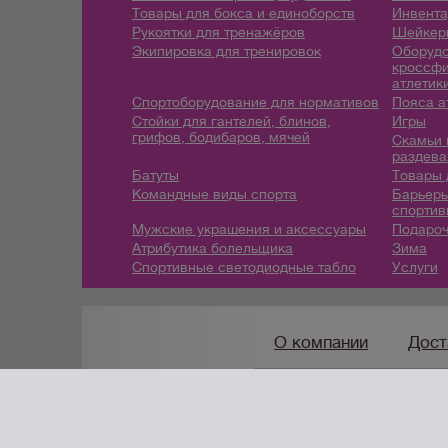
Товары для бокса и единоборств
Инвента
Рукоятки для тренажёров
Шейкеры
Экипировка для тренировок
Оборудо
кроссфи
атлетик
Спортоборудование для нормативов
Пояса а
Стойки для гантелей, блинов,
Игры
грифов, бодибаров, мячей
Скамьи 
раздева
Батуты
Товары 
Командные виды спорта
Барьеры
спортив
Мужские украшения и аксессуары
Подароч
Атрибутика болельщика
Зима
Спортивные светодиодные табло
Услуги
О компании
Дост
8(800) 222-42-96
/
info@
создание сайтов
URALSOFT