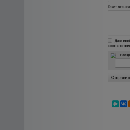
Текст отзыва 
Даю сво
соответстви
Введи