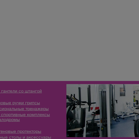
 гантели со штангой
овые ручки грипсы
сиональные тренажеры
 спортивные комплексы
алодромы
теновые протекторы
ые столы и аксессуары