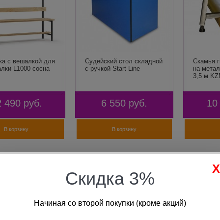
ка с вешалкой для
Судейский стол складной
Скамья 
алки L1000 сосна
с ручкой Start Line
на метал
3,5 м KZ
2 490
руб.
6 550
руб.
10
В корзину
В корзину
Скидка 3%
Начиная со второй покупки (кроме акций)