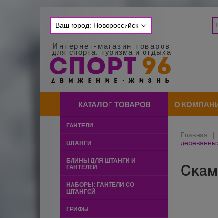
Ваш город:
Новороссийск
Интернет-магазин товаров
для спорта, туризма и отдыха
КАТАЛОГ ТОВАРОВ
О КОМПАН
ГАНТЕЛИ
Главная
|
деревянных
ШТАНГИ
БЛИНЫ ДЛЯ ШТАНГИ И
Скам
ГАНТЕЛЕЙ
НАБОРЫ: ГАНТЕЛИ СО
ШТАНГОЙ
ГРИФЫ