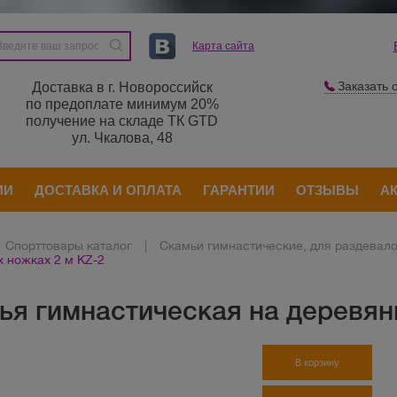
Карта сайта
Заказать 
Доставка в г. Новороссийск
по предоплате минимум 20%
получение на складе ТК GTD
ул. Чкалова, 48
ИИ
ДОСТАВКА И ОПЛАТА
ГАРАНТИИ
ОТЗЫВЫ
А
Спорттовары каталог
|
Скамьи гимнастические, для раздевало
 ножках 2 м KZ-2
ья гимнастическая на деревян
В корзину