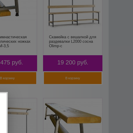
гимнастическая
Скамейка с вешалкой для
лических ножках
раздевалки L2000 сосна
M-3,5
Olimp-c
 475
руб.
19 200
руб.
В корзину
В корзину