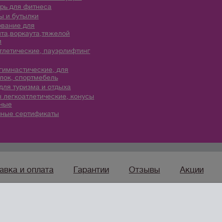
рь для фитнеса
 и бутылки
вание для
та,воркаута,тяжелой
и
тлетические, пауэрлифтинг
гимнастические, для
лок, спортмебель
для туризма и отдыха
 легкоатлетические, конусы
ные
ные сертификаты
авка и оплата
Гарантии
Отзывы
Акции
sport96.ru