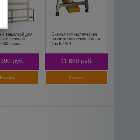
а с вешалкой для
Скамья гимнастическая
ки с верхней
на металлических ножках
2000 сосна
4 м KZM-4
 990
руб.
11 660
руб.
В корзину
В корзину