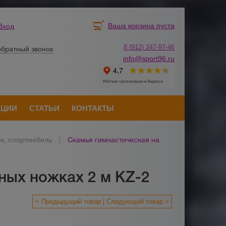
Ваша корзина пуста
Вход
8 (912) 247-
9
7-46
обратный звонок
info@sport96.ru
КЦИИ
СТАТЬИ
КОНТАКТЫ
к, спортмебель
|
Скамья гимнастическая на
ных ножках 2 м KZ-2
< Предыдущий товар
Следующий товар >