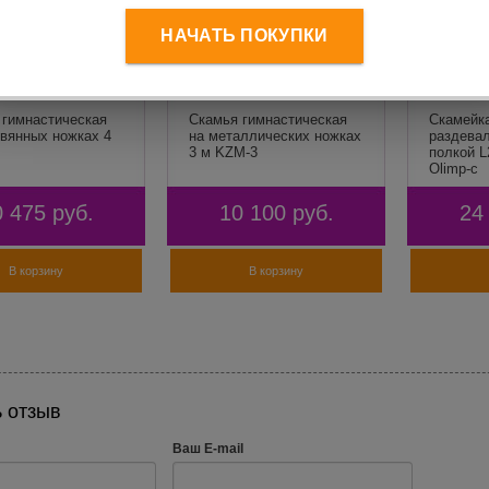
НАЧАТЬ ПОКУПКИ
 гимнастическая
Скамья гимнастическая
Скамейк
евянных ножках 4
на металлических ножках
раздевал
3 м KZM-3
полкой L
Olimp-c
0 475
руб.
10 100
руб.
24
В корзину
В корзину
 отзыв
Ваш E-mail