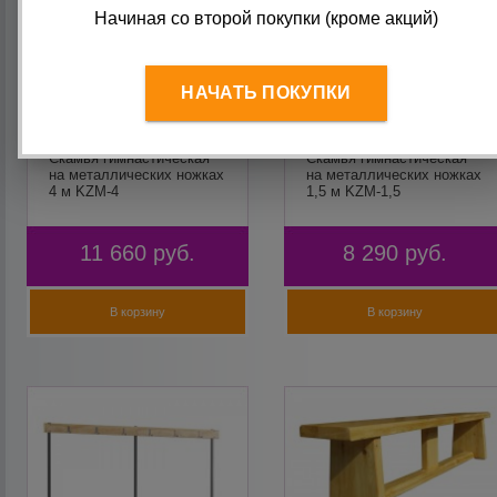
Начиная со второй покупки (кроме акций)
НАЧАТЬ ПОКУПКИ
Скамья гимнастическая
Скамья гимнастическая
на металлических ножках
на металлических ножках
4 м KZM-4
1,5 м KZM-1,5
11 660
руб.
8 290
руб.
В корзину
В корзину