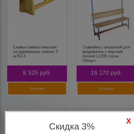
Скамья гимнастическая
Скамейка с вешалкой для
на деревянных ножках 3
раздевалки с верхней
м KZ-3
полкой L1200 сосна
Olimp-c
8 525
руб.
16 170
руб.
В корзину
В корзину
Скидка 3%