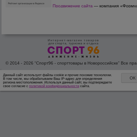
Продвижение сайта
— компания «Форму
Продаж»
Интернет-магазин товаров
для спорта, туризма и отдыха
© 2014 - 2026 “Спорт96 - спорттовары в Новороссийске” Все пра
защишены /
Оферта
/
Согласие на обработку персональных дан
Данный сайт использует файлы cookie и прочие похожие технологии.
ОК
В том числе, мы обрабатываем Ваш IP-адрес для определения
региона местоположения. Используя данный сайт, вы подтверждаете
свое согласие с
политикой конфиденциальности
сайта.