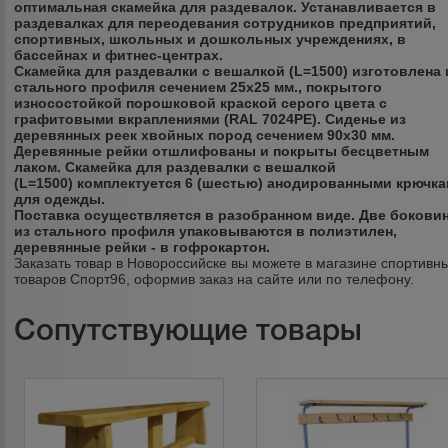
оптимальная скамейка для раздевалок. Устанавливается в
раздевалках для переодевания сотрудников предприятий,
спортивных, школьных и дошкольных учреждениях, в
бассейнах и фитнес-центрах.
Скамейка для раздевалки с вешалкой (L=1500)
изготовлена 
стального профиля сечением 25х25 мм., покрытого
износостойкой порошковой краской серого цвета с
графитовыми вкраплениями (RAL 7024PE). Сиденье из
деревянных реек хвойных пород сечением 90х30 мм.
Деревянные рейки отшлифованы и покрыты бесцветным
лаком.
Скамейка для раздевалки с вешалкой
(L=1500)
комплектуется 6 (шестью) анодированными крючк
для одежды.
Поставка
осуществляется в разобранном виде. Две бокови
из стального профиля упаковываются в полиэтилен,
деревянные рейки - в гофрокартон.
Заказать товар в Новороссийске вы можете в магазине спортивн
товаров Спорт96, оформив заказ на сайте или по телефону.
Сопутствующие товары