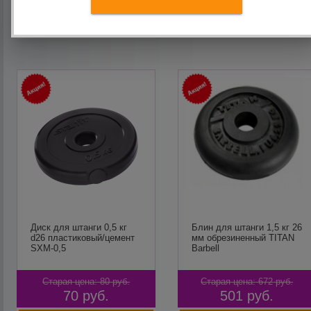
В корзину
В корзину
Диск для штанги 0,5 кг
Блин для штанги 1,5 кг 26
d26 пластиковый/цемент
мм обрезиненный TITAN
SXM-0,5
Barbell
Старая цена:
80
руб.
Старая цена:
672
руб.
70
руб.
501
руб.