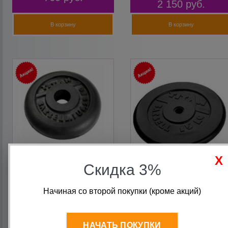
2 150
руб.
В корзину
В корзину
Скидка 3%
Блин для штанги 2 кг 26
Блин для штанги 15 кг 26
мм обрезиненный TITAN
мм обрезиненный TITAN
Barbell
Barbell
Начиная со второй покупки (кроме акций)
Старая цена:
718
руб.
Старая цена:
4 182
руб.
535
руб.
3 116
руб.
НАЧАТЬ ПОКУПКИ