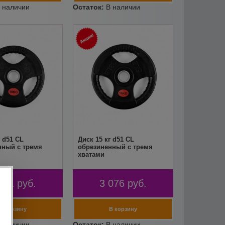
г d51 CL
Диск 15 кг d51 CL
нный с тремя
обрезиненный с тремя
хватами
051
руб.
3 076
руб.