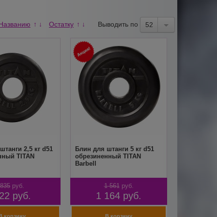
Названию
Остатку
Выводить по
↑
↓
↑
↓
52
штанги 2,5 кг d51
Блин для штанги 5 кг d51
нный TITAN
обрезиненный TITAN
Barbell
835
руб.
1 561
руб.
22
руб.
1 164
руб.