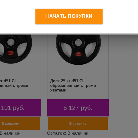
НАЧАТЬ ПОКУПКИ
кг d51 CL
Диск 25 кг d51 CL
енный с тремя
обрезиненный с тремя
хватами
 101
руб.
5 127
руб.