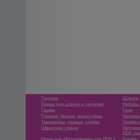
Гантели
Штанги
Блины для штанги и гантелей
Наборы:
Грифы
Гири
Турники, брусья, аксессуары
Неопрен
Тренажеры, скамьи, стойки
Профес
Шведские стенки
Детские
ДСК, ск
Навесное оборудование для ДСК и
Канаты