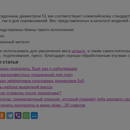
садочным диаметром 51 мм соответствуют олимпийскому стандарту
, так и для соревнований. Вес представленных в каталоге моделей
редставлены блины такого исполнения:
ые;
ненный металл.
о использовать для увеличения веса
штанги
, а также самостоятел
, подтягивания, пресс. Благодаря хорошо обработанным втулкам 
 статьи
 надо приседать. Ещё раз о наболевшем
 малоизвестных упражнений для плеч
ько эффективна программа тренировок 5х5
ты набора мышечной массы
ли углеводы после тренировки?
пауза: тренировочный принцип, который поможет тебе взорвать св
еличить результаты в жиме лёжа - 20 советов