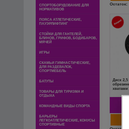
СПОРТОБОРУДОВАНИЕ ДЛЯ
НОРМАТИВОВ
ПОЯСА АТЛЕТИЧЕСКИЕ,
ПАУЭРЛИФТИНГ
СТОЙКИ ДЛЯ ГАНТЕЛЕЙ,
БЛИНОВ, ГРИФОВ, БОДИБАРОВ,
МЯЧЕЙ
ИГРЫ
СКАМЬИ ГИМНАСТИЧЕСКИЕ,
ДЛЯ РАЗДЕВАЛОК,
СПОРТМЕБЕЛЬ
Диск 2,5
БАТУТЫ
обрезин
хватами
ТОВАРЫ ДЛЯ ТУРИЗМА И
ОТДЫХА
КОМАНДНЫЕ ВИДЫ СПОРТА
БАРЬЕРЫ
ЛЕГКОАТЛЕТИЧЕСКИЕ, КОНУСЫ
СПОРТИВНЫЕ