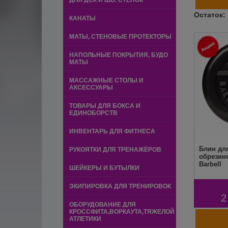
ДЛЯ ДСК И ШВ. СТЕНОК
КАНАТЫ
МАТЫ, СТЕНОВЫЕ ПРОТЕКТОРЫ
НАПОЛЬНЫЕ ПОКРЫТИЯ, БУДО
МАТЫ
МАССАЖНЫЕ СТОЛЫ И
АКСЕССУАРЫ
ТОВАРЫ ДЛЯ БОКСА И
ЕДИНОБОРСТВ
ИНВЕНТАРЬ ДЛЯ ФИТНЕСА
Блин для
РУКОЯТКИ ДЛЯ ТРЕНАЖЁРОВ
обрезин
Barbell
ШЕЙКЕРЫ И БУТЫЛКИ
ЭКИПИРОВКА ДЛЯ ТРЕНИРОВОК
2
ОБОРУДОВАНИЕ ДЛЯ
КРОССФИТА,ВОРКАУТА,ТЯЖЕЛОЙ
АТЛЕТИКИ