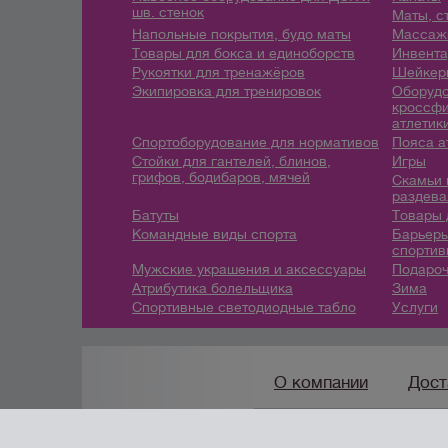
шв. стенок
Маты, с
Напольные покрытия, будо маты
Массажн
Товары для бокса и единоборств
Инвента
Рукоятки для тренажёров
Шейкеры
Экипировка для тренировок
Оборудо
кроссфи
атлетик
Спортоборудование для нормативов
Пояса а
Стойки для гантелей, блинов,
Игры
грифов, бодибаров, мячей
Скамьи 
раздева
Батуты
Товары 
Командные виды спорта
Барьеры
спортив
Мужские украшения и аксессуары
Подароч
Атрибутика болельщика
Зима
Спортивные светодиодные табло
Услуги
О компании
Дост
8(800) 222-42-96
/
info@