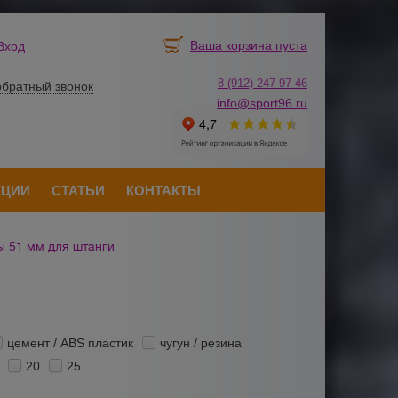
Ваша корзина пуста
Вход
8 (912) 247-
9
7-46
обратный звонок
info@sport96.ru
КЦИИ
СТАТЬИ
КОНТАКТЫ
 51 мм для штанги
цемент / ABS пластик
чугун / резина
20
25