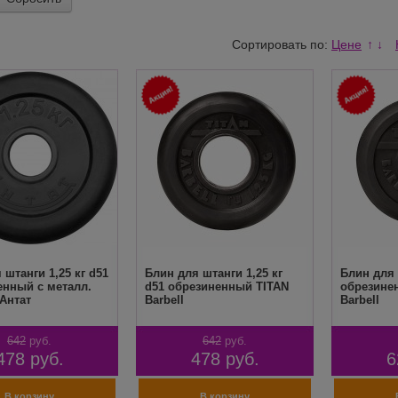
Сортировать по:
Цене
↑
↓
 штанги 1,25 кг d51
Блин для штанги 1,25 кг
Блин для 
енный с металл.
d51 обрезиненный TITAN
обрезине
Антат
Barbell
Barbell
642
руб.
642
руб.
478
руб.
478
руб.
6