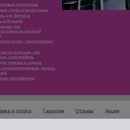
теновые протекторы
ые столы и аксессуары
рь для фитнеса
 и бутылки
вание для
та,воркаута,тяжелой
и
тлетические, пауэрлифтинг
гимнастические, для
лок, спортмебель
для туризма и отдыха
 легкоатлетические, конусы
ные
ные сертификаты
авка и оплата
Гарантии
Отзывы
Акции
sport96.ru