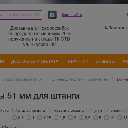
Карта сайта
Заказать 
Доставка в г. Новороссийск
по предоплате минимум 20%
получение на складе ТК GTD
ул. Чкалова, 48
ИИ
ДОСТАВКА И ОПЛАТА
ГАРАНТИИ
ОТЗЫВЫ
А
Спорттовары каталог
|
Блины для штанги и гантелей
|
Блины
ы 51 мм для штанги
иска
сталь / резина
металл / резина
чугун
винил
0,5
1
1,25
1,5
2
2,5
5
10
15
Сбросить