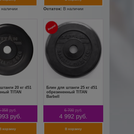
штанги 20 кг d51
Блин для штанги 25 кг d51
нный TITAN
обрезиненный TITAN
Barbell
5 358
руб.
6 700
руб.
993
руб.
4 992
руб.