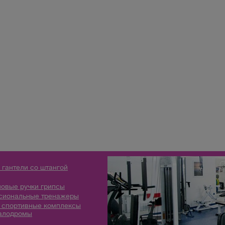
 гантели со штангой
овые ручки грипсы
сиональные тренажеры
 спортивные комплексы
алодромы