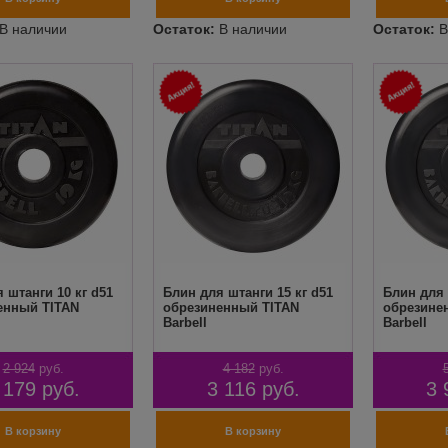
 штанги 10 кг d51
Блин для штанги 15 кг d51
Блин для 
енный TITAN
обрезиненный TITAN
обрезине
Barbell
Barbell
2 924
руб.
4 182
руб.
 179
руб.
3 116
руб.
3 