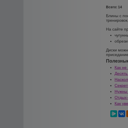
Всего: 14
Блины с по
тренировок
На сайте п
чугунн
обрези
Диски можн
приседание
Полезные
Как не
Десять
Наскол
Секре
Нужны 
Отдых-
Как ув