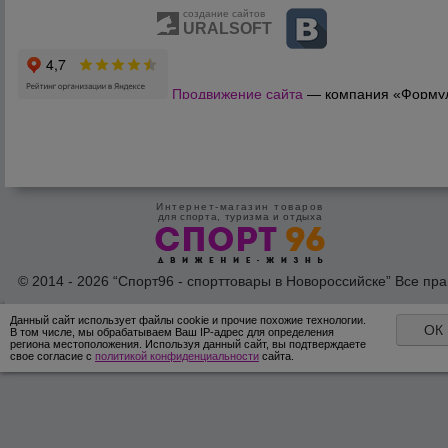
создание сайтов
URALSOFT
Продвижение сайта
— компания «Форму
Продаж»
Интернет-магазин товаров
для спорта, туризма и отдыха
© 2014 - 2026 “Спорт96 - спорттовары в Новороссийске” Все пра
защишены /
Оферта
/
Согласие на обработку персональных дан
Данный сайт использует файлы cookie и прочие похожие технологии.
ОК
В том числе, мы обрабатываем Ваш IP-адрес для определения
региона местоположения. Используя данный сайт, вы подтверждаете
свое согласие с
политикой конфиденциальности
сайта.