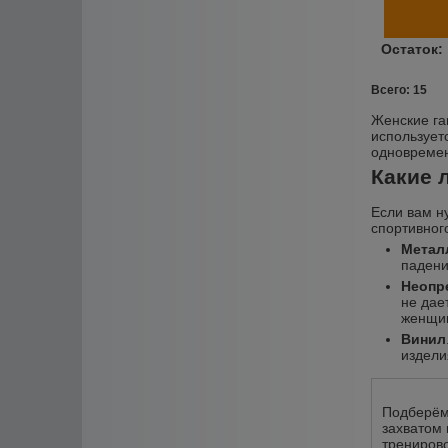
Всего: 15
Женские га
использует
одновремен
Какие 
Если вам н
спортивног
Метал
падени
Неопр
не дае
женщин
Винил
издели
Подберём
захватом 
тренирово