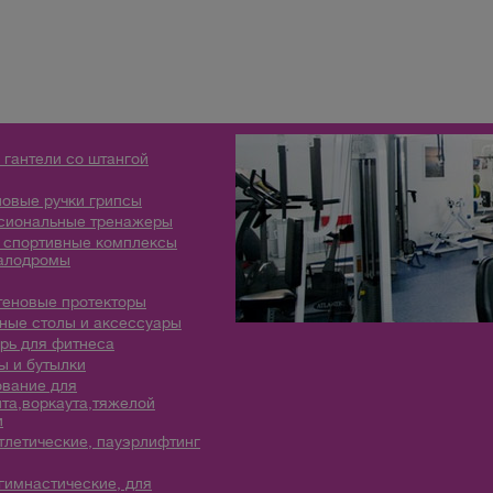
 гантели со штангой
овые ручки грипсы
сиональные тренажеры
 спортивные комплексы
алодромы
теновые протекторы
ые столы и аксессуары
рь для фитнеса
 и бутылки
вание для
та,воркаута,тяжелой
и
тлетические, пауэрлифтинг
гимнастические, для