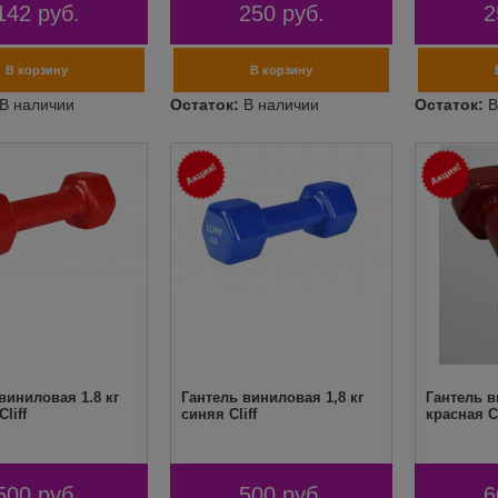
142
руб.
250
руб.
2
виниловая 1.8 кг
Гантель виниловая 1,8 кг
Гантель в
liff
синяя Cliff
красная Cl
500
руб.
500
руб.
6