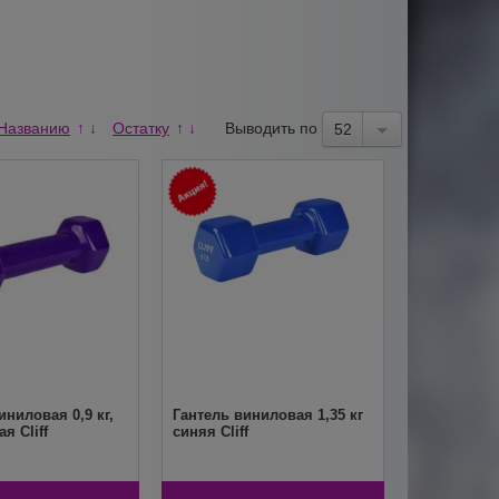
Названию
Остатку
Выводить по
↑
↓
↑
↓
52
иниловая 0,9 кг,
Гантель виниловая 1,35 кг
я Cliff
синяя Cliff