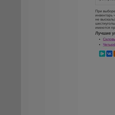
При выборе
инвентарь 
не выскаль
шестиуголь
имеются пр
Лучшие у
Силовы
Четырё