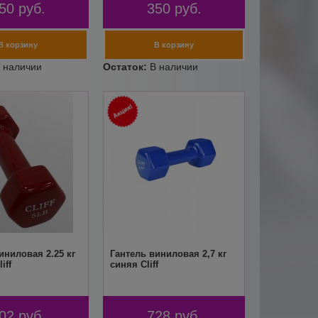
50
руб.
350
руб.
иниловая 2.25 кг
Гантель виниловая 2,7 кг
iff
синяя Cliff
02
руб.
728
руб.