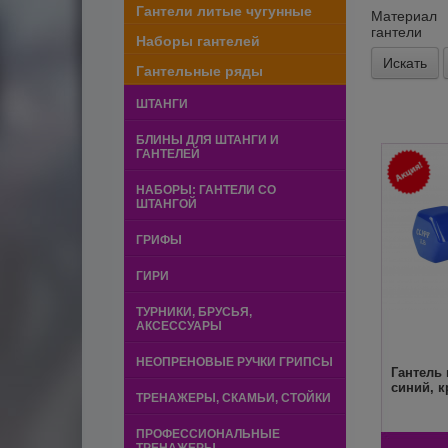
Гантели литые чугунные
Материал
гантели
Наборы гантелей
Гантельные ряды
ШТАНГИ
БЛИНЫ ДЛЯ ШТАНГИ И
ГАНТЕЛЕЙ
НАБОРЫ: ГАНТЕЛИ СО
ШТАНГОЙ
ГРИФЫ
ГИРИ
ТУРНИКИ, БРУСЬЯ,
АКСЕССУАРЫ
НЕОПРЕНОВЫЕ РУЧКИ ГРИПСЫ
Гантель 
синий, к
ТРЕНАЖЕРЫ, СКАМЬИ, СТОЙКИ
ПРОФЕССИОНАЛЬНЫЕ