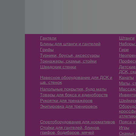
Гантели
Штанги
Блины для штанги и гантелей
Наборы:
Грифы
Гири
Турники, брусья, аксессуары
Неопрен
Тренажеры, скамьи, стойки
Профес
Шведские стенки
Детские
ДСК, ск
Навесное оборудование для ДСК и
Канаты
шв. стенок
Маты, с
Напольные покрытия, будо маты
Массажн
Товары для бокса и единоборств
Инвента
Рукоятки для тренажёров
Шейкеры
Экипировка для тренировок
Оборудо
кроссфи
атлетик
Спортоборудование для нормативов
Пояса а
Стойки для гантелей, блинов,
Игры
грифов, бодибаров, мячей
Скамьи 