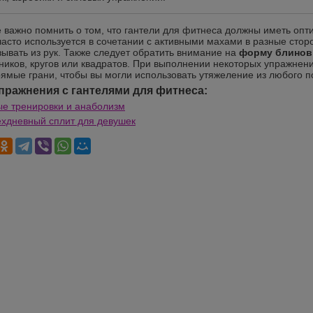
 важно помнить о том, что гантели для фитнеса должны иметь о
часто используется в сочетании с активными махами в разные сто
зывать из рук. Также следует обратить внимание на
форму блинов
ников, кругов или квадратов. При выполнении некоторых упражнени
ямые грани, чтобы вы могли использовать утяжеление из любого п
пражнения с гантелями для фитнеса:
е тренировки и анаболизм
хдневный сплит для девушек