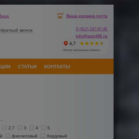
Ваша корзина пуста
Вход
8 (912) 247-
9
7-46
обратный звонок
info@sport96.ru
КЦИИ
СТАТЬИ
КОНТАКТЫ
-
2,7
3
4
5
ий
фиолетовый
бордовый