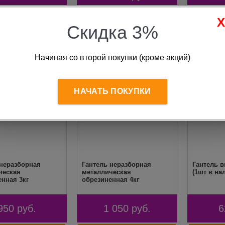
Скидка 3%
Начиная со второй покупки (кроме акций)
НАЧАТЬ ПОКУПКИ
 неразборная
Гантель неразборная
Гантель в
ческая
металлическая
(1шт в на
нная 3кг
обрезиненная 4кг
950
руб.
1 050
руб.
6