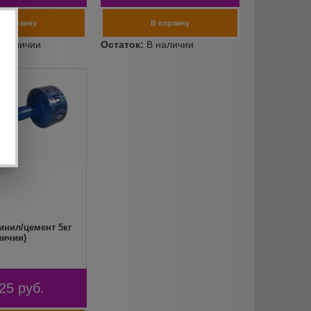
инил/цемент 5кг
личии)
25
руб.