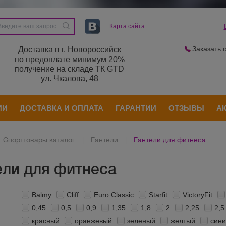
Карта сайта
Заказать 
Доставка в г. Новороссийск
по предоплате минимум 20%
получение на складе ТК GTD
ул. Чкалова, 48
ИИ
ДОСТАВКА И ОПЛАТА
ГАРАНТИИ
ОТЗЫВЫ
А
Спорттовары каталог
|
Гантели
|
Гантели для фитнеса
ели для фитнеса
Balmy
Cliff
Euro Classic
Starfit
VictoryFit
0,45
0,5
0,9
1,35
1,8
2
2,25
2,5
красный
оранжевый
зеленый
желтый
син