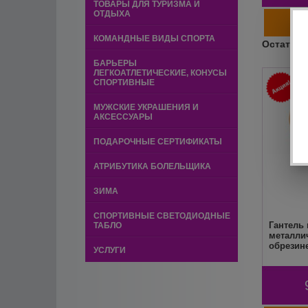
ТОВАРЫ ДЛЯ ТУРИЗМА И
ОТДЫХА
КОМАНДНЫЕ ВИДЫ СПОРТА
БАРЬЕРЫ
ЛЕГКОАТЛЕТИЧЕСКИЕ, КОНУСЫ
СПОРТИВНЫЕ
МУЖСКИЕ УКРАШЕНИЯ И
АКСЕССУАРЫ
ПОДАРОЧНЫЕ СЕРТИФИКАТЫ
АТРИБУТИКА БОЛЕЛЬЩИКА
ЗИМА
СПОРТИВНЫЕ СВЕТОДИОДНЫЕ
Гантель
ТАБЛО
металли
обрезине
УСЛУГИ