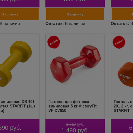
 виниловая DB-101
Гантель для фитнеса
Гантель н
желтая STARFIT (1шт
виниловая 5 кг VictoryFit
201 2 кг,
и)
VF-DV050
STARFIT
1 710
руб.
590
руб.
6
1 490
руб.