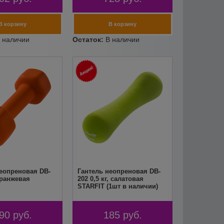
еопреновая DB-
Гантель неопреновая DB-
 оранжевая
202 0,5 кг, салатовая
STARFIT (1шт в наличии)
90
руб.
185
руб.