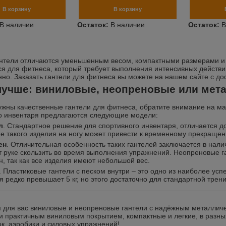
нтели отличаются уменьшенным весом, компактными размерами и у
ся для фитнеса, который требует выполнения интенсивных действи
но. Заказать гантели для фитнеса вы можете на нашем сайте
с до
лучше: виниловые, неопреновые или мет
ужны качественные гантели для фитнеса, обратите внимание на мат
о инвентаря предлагаются следующие модели:
л
. Стандартное решение для спортивного инвентаря, отличается д
е такого изделия на ногу может привести к временному прекращен
ен
. Отличительная особенность таких гантелей заключается в нал
т руке скользить во время выполнения упражнений. Неопреновые г
, так как все изделия имеют небольшой вес.
. Пластиковые гантели с песком внутри – это одно из наиболее ус
я редко превышает 5 кг, но этого достаточно для стандартной трен
 для вас виниловые и неопреновые гантели с надёжным металлич
и практичным виниловым покрытием, компактные и легкие, в разных
к, аэробики и силовых упражнений!