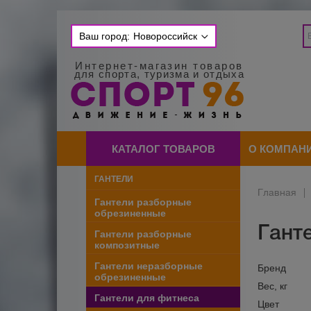
Ваш город:
Новороссийск
Интернет-магазин товаров
для спорта, туризма и отдыха
КАТАЛОГ ТОВАРОВ
О КОМПАН
ГАНТЕЛИ
Главная
|
Гантели разборные
обрезиненные
Гант
Гантели разборные
композитные
Гантели неразборные
Бренд
обрезиненные
Вес, кг
Гантели для фитнеса
Цвет