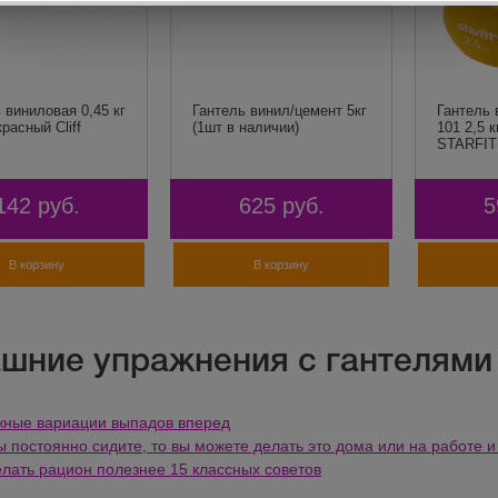
 виниловая 0,45 кг
Гантель винил/цемент 5кг
Гантель 
красный Cliff
(1шт в наличии)
101 2,5 к
STARFIT 
142
руб.
625
руб.
5
В корзину
В корзину
шние упражнения с гантелями
ные вариации выпадов вперед
ы постоянно сидите, то вы можете делать это дома или на работе и
елать рацион полезнее 15 классных советов