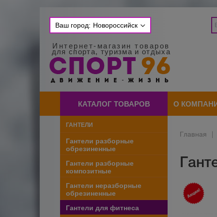
Ваш город:
Новороссийск
Интернет-магазин товаров
для спорта, туризма и отдыха
КАТАЛОГ ТОВАРОВ
О КОМПАН
ГАНТЕЛИ
Главная
|
Гантели разборные
обрезиненные
Ганте
Гантели разборные
композитные
Гантели неразборные
обрезиненные
Гантели для фитнеса