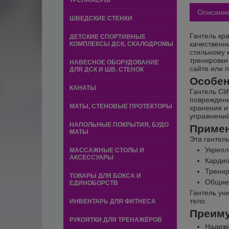
ТРЕНАЖЕРЫ
Описани
ШВЕДСКИЕ СТЕНКИ
Гантель кр
ДЕТСКИЕ СПОРТИВНЫЕ
качественн
КОМПЛЕКСЫ ДСК, СКАЛОДРОМЫ
стильному 
тренировки
НАВЕСНОЕ ОБОРУДОВАНИЕ
сайте или 
ДЛЯ ДСК И ШВ. СТЕНОК
Особен
КАНАТЫ
Гантель Cli
повреждени
МАТЫ, СТЕНОВЫЕ ПРОТЕКТОРЫ
хранения и
упражнений
НАПОЛЬНЫЕ ПОКРЫТИЯ, БУДО
Приме
МАТЫ
Эта гантел
Укрепл
МАССАЖНЫЕ СТОЛЫ И
АКСЕССУАРЫ
Кардио
Тренир
ТОВАРЫ ДЛЯ БОКСА И
Общие 
ЕДИНОБОРСТВ
Гантель ун
тело.
ИНВЕНТАРЬ ДЛЯ ФИТНЕСА
Преимущ
РУКОЯТКИ ДЛЯ ТРЕНАЖЁРОВ
Надежн