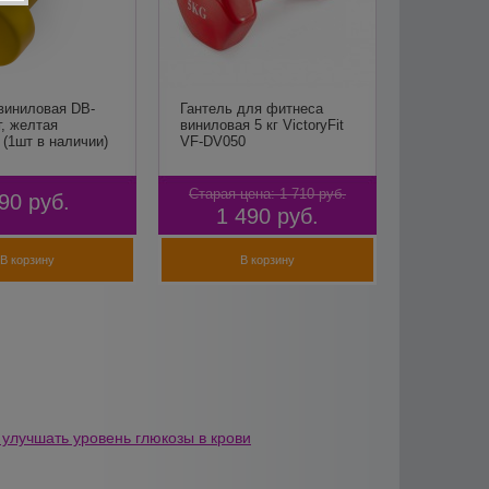
виниловая DB-
Гантель для фитнеса
г, желтая
виниловая 5 кг VictoryFit
(1шт в наличии)
VF-DV050
Старая цена:
1 710
руб.
90
руб.
1 490
руб.
В корзину
В корзину
 улучшать уровень глюкозы в крови