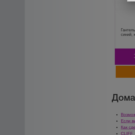
Гантель
синий, 
Дома
Возмож
Если в
Как сд
CLIFF