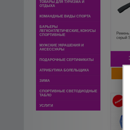
ТОВАРЫ ДЛЯ ТУРИЗМА И
ОТДЫХА
КОМАНДНЫЕ ВИДЫ СПОРТА
БАРЬЕРЫ
ЛЕГКОАТЛЕТИЧЕСКИЕ, КОНУСЫ
Ремень 
СПОРТИВНЫЕ
серый 
МУЖСКИЕ УКРАШЕНИЯ И
АКСЕССУАРЫ
ПОДАРОЧНЫЕ СЕРТИФИКАТЫ
АТРИБУТИКА БОЛЕЛЬЩИКА
ЗИМА
СПОРТИВНЫЕ СВЕТОДИОДНЫЕ
ТАБЛО
УСЛУГИ