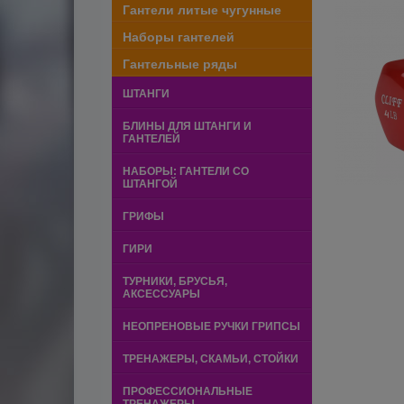
Гантели литые чугунные
Наборы гантелей
Гантельные ряды
ШТАНГИ
БЛИНЫ ДЛЯ ШТАНГИ И
ГАНТЕЛЕЙ
НАБОРЫ: ГАНТЕЛИ СО
ШТАНГОЙ
ГРИФЫ
ГИРИ
ТУРНИКИ, БРУСЬЯ,
АКСЕССУАРЫ
НЕОПРЕНОВЫЕ РУЧКИ ГРИПСЫ
ТРЕНАЖЕРЫ, СКАМЬИ, СТОЙКИ
ПРОФЕССИОНАЛЬНЫЕ