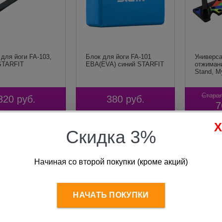
для йоги FA-103,
Блок для йоги FA-101
Универса
STARFIT
ЕВА(EVA) синий STARFIT
отжиман
Stand, 
Старая
320
руб.
380
руб.
7
В корзину
В корзину
Скидка 3%
Начиная со второй покупки (кроме акций)
НАЧАТЬ ПОКУПКИ