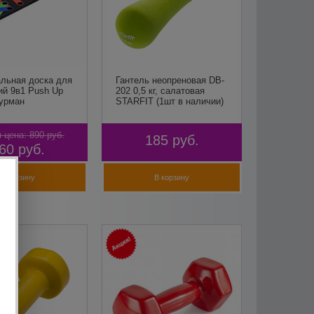
льная доска для
Гантель неопреновая DB-
ий 9в1 Push Up
202 0,5 кг, салатовая
Мурман
STARFIT (1шт в наличии)
 цена:
890
руб.
185
руб.
60
руб.
В корзину
В корзину