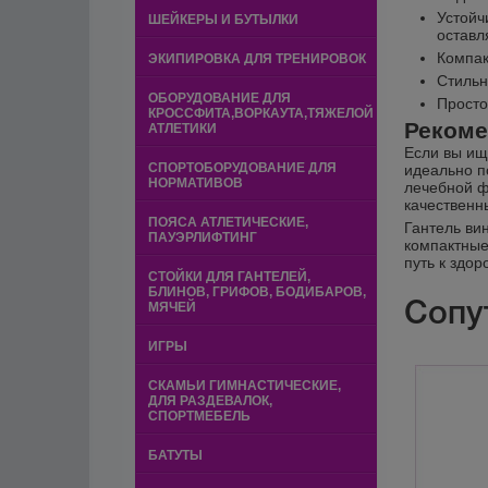
Устойч
ШЕЙКЕРЫ И БУТЫЛКИ
оставл
Компак
ЭКИПИРОВКА ДЛЯ ТРЕНИРОВОК
Стильн
ОБОРУДОВАНИЕ ДЛЯ
Просто
КРОССФИТА,ВОРКАУТА,ТЯЖЕЛОЙ
Рекоме
АТЛЕТИКИ
Если вы ище
СПОРТОБОРУДОВАНИЕ ДЛЯ
идеально п
НОРМАТИВОВ
лечебной ф
качественн
ПОЯСА АТЛЕТИЧЕСКИЕ,
Гантель вин
ПАУЭРЛИФТИНГ
компактные
путь к здор
СТОЙКИ ДЛЯ ГАНТЕЛЕЙ,
БЛИНОВ, ГРИФОВ, БОДИБАРОВ,
Сопу
МЯЧЕЙ
ИГРЫ
СКАМЬИ ГИМНАСТИЧЕСКИЕ,
ДЛЯ РАЗДЕВАЛОК,
СПОРТМЕБЕЛЬ
БАТУТЫ