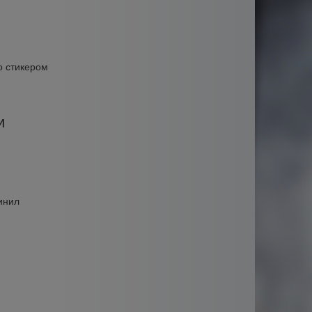
о стикером
и
инил