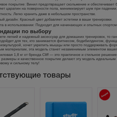
ивое покрытие: Винил предотвращает скольжение и обеспечивает б
яет царапин на поверхности пола, минимизирует шум при падении
тность: Легко хранить даже в небольшом пространстве.
ый дизайн: Красный цвет добавляет эстетики в ваши тренировки.
та в использовании: Подходит для начинающих и опытных спортсм
ндации по выбору
те легкий и надежный аксессуар для домашних тренировок, то ганте
одойдет для тех, кто занимается фитнесом, бодибилдингом, функци
изкультурой, хочет укрепить мышцы или просто поддерживать фор
ым материалам, эта модель станет незаменимым элементом вашег
иловая 1,8 кг от бренда Cliff — это практичное и стильное решени
 размеры и качественное покрытие делают эту модель идеальным 
овому и сильному телу!
тствующие товары