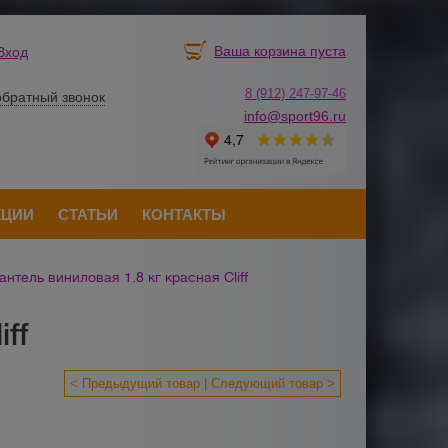
Ваша корзина пуста
Вход
8 (912) 247-
9
7-46
обратный звонок
info@sport96.ru
КЦИИ
СТАТЬИ
КОНТАКТЫ
антель виниловая 1.8 кг красная Cliff
ff
< Предыдущий товар
Следующий товар >