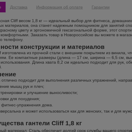
е
Доставка
Информация об оплате
Гарантии
асная Cliff весом 1,8 кг — идеальный выбор для фитнеса, домашни
ых материалов, она станет надежным помощником для занятий спор
красному цвету и эргономичной гексагональной форме, этот спорт
 комфортными. Заказать товар в Новороссийске вы можете в магаз
по телефону.
ности конструкции и материалов
ff изготовлена из прочной стали с внешним покрытием из винила, ч
ям. Ее компактные размеры (длина — 17 см, ширина — 6,5 см, выс
 использования. Длина хвата 8,2 см идеально подходит для рук, 
.
нение
ь отлично подходит для выполнения различных упражнений, напра
ение мышц рук и плеч;
тренировки и улучшение выносливости;
овки для похудения;
фитнес-упражнения дома.
иверсальна и может использоваться как для женских, так и для му
ества гантели Cliff 1,8 кг
ый материал: Сталь обеспечит долгий срок службы вашего спорти