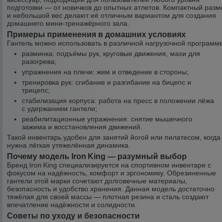
подготовки — от новичков до опытных атлетов. Компактный разм
и небольшой вес делают её отличным вариантом для создания
домашнего мини‑тренажёрного зала.
Примеры применения в домашних условиях
Гантель можно использовать в различной нагрузочной программе
разминка: подъёмы рук, круговые движения, махи для
разогрева;
упражнения на плечи: жим и отведение в стороны;
тренировка рук: сгибание и разгибание на бицепс и
трицепс;
стабилизация корпуса: работа на пресс в положении лёжа
с удержанием гантели;
реабилитационные упражнения: снятие мышечного
зажима и восстановления движений.
Такой инвентарь удобен для занятий йогой или пилатесом, когда
нужна лёгкая утяжелённая динамика.
Почему модель Iron King — разумный выбор
Бренд Iron King специализируется на спортивном инвентаре с
фокусом на надёжность, комфорт и эргономику. Обрезиненные
гантели этой марки сочетают долговечные материалы,
безопасность и удобство хранения. Данная модель достаточно
тяжёлая для своей массы — плотная резина и сталь создают
впечатление надёжности и солидности.
Советы по уходу и безопасности