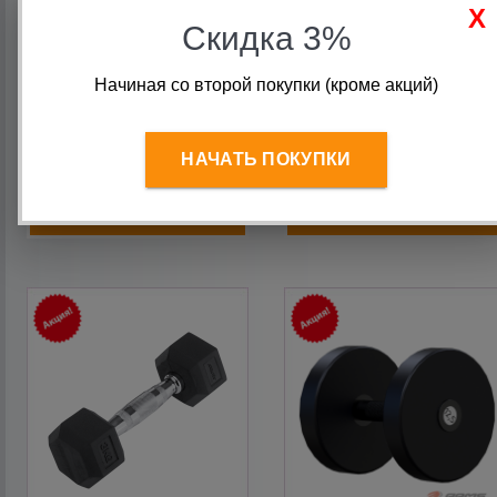
Скидка 3%
Гантель гексагональная
Гантель гексагональная
обрезиненная 8 кг, черная
обрезиненная 17,5 кг
Начиная со второй покупки (кроме акций)
Iron King
черная Iron King
Старая цена:
2 311
руб.
3 800
руб.
НАЧАТЬ ПОКУПКИ
2 065
руб.
В корзину
В корзину