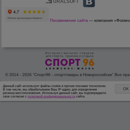
URALSOFT
Продвижение сайта
— компания «Форму
Продаж»
Интернет-магазин товаров
для спорта, туризма и отдыха
© 2014 - 2026 “Спорт96 - спорттовары в Новороссийске” Все пра
защишены /
Оферта
/
Согласие на обработку персональных дан
Данный сайт использует файлы cookie и прочие похожие технологии.
ОК
В том числе, мы обрабатываем Ваш IP-адрес для определения
региона местоположения. Используя данный сайт, вы подтверждаете
свое согласие с
политикой конфиденциальности
сайта.