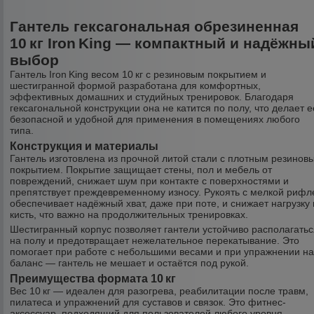
Гантель гексагональная обрезиненная
10 кг Iron King — компактный и надёжны
выбор
Гантель Iron King весом 10 кг с резиновым покрытием и
шестигранной формой разработана для комфортных,
эффективных домашних и студийных тренировок. Благодаря
гексагональной конструкции она не катится по полу, что делает е
безопасной и удобной для применения в помещениях любого
типа.
Конструкция и материалы
Гантель изготовлена из прочной литой стали с плотным резинов
покрытием. Покрытие защищает стены, пол и мебель от
повреждений, снижает шум при контакте с поверхностями и
препятствует преждевременному износу. Рукоять с мелкой рифл
обеспечивает надёжный хват, даже при поте, и снижает нагрузку
кисть, что важно на продолжительных тренировках.
Шестигранный корпус позволяет гантели устойчиво располагатьс
на полу и предотвращает нежелательное перекатывание. Это
помогает при работе с небольшими весами и при упражнении н
баланс — гантель не мешает и остаётся под рукой.
Преимущества формата 10 кг
Вес 10 кг — идеален для разогрева, реабилитации после травм,
пилатеса и упражнений для суставов и связок. Это фитнес-
аксессуар, подходящий для пользователей любого уровня