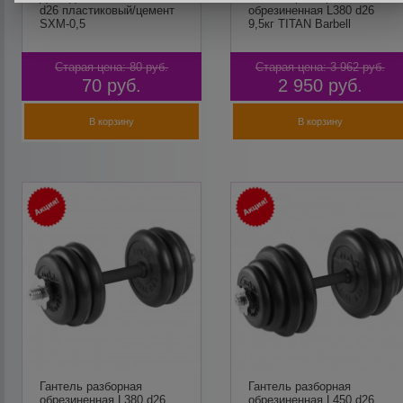
d26 пластиковый/цемент
обрезиненная L380 d26
SXM-0,5
9,5кг TITAN Barbell
Старая цена:
80
руб.
Старая цена:
3 962
руб.
70
руб.
2 950
руб.
В корзину
В корзину
Гантель разборная
Гантель разборная
обрезиненная L380 d26
обрезиненная L450 d26