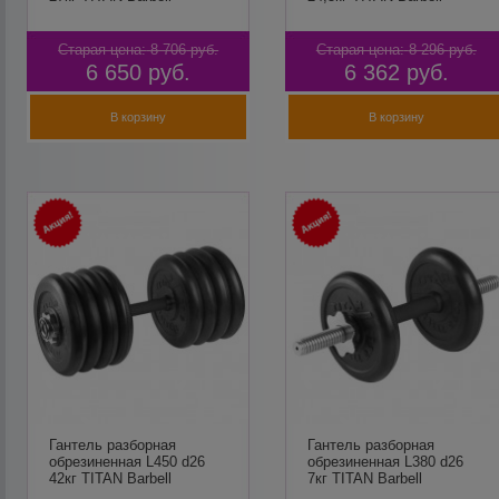
Старая цена:
8 706
руб.
Старая цена:
8 296
руб.
6 650
руб.
6 362
руб.
В корзину
В корзину
Гантель разборная
Гантель разборная
обрезиненная L450 d26
обрезиненная L380 d26
42кг TITAN Barbell
7кг TITAN Barbell