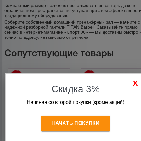
Компактный размер позволяет использовать инвентарь даже в
ограниченном пространстве, не уступая при этом эффективност
традиционному оборудованию.
Соберите собственный домашний тренажёрный зал — начните с
надёжной разборной гантели TITAN Barbell. Заказывайте прямо
сейчас в интернет-магазине «Спорт 96» — мы доставим быстро 
точно по адресу, независимо от региона.
Сопутствующие товары
Скидка 3%
Начиная со второй покупки (кроме акций)
НАЧАТЬ ПОКУПКИ
Диск для штанги 0,5 кг
Гантель разборная