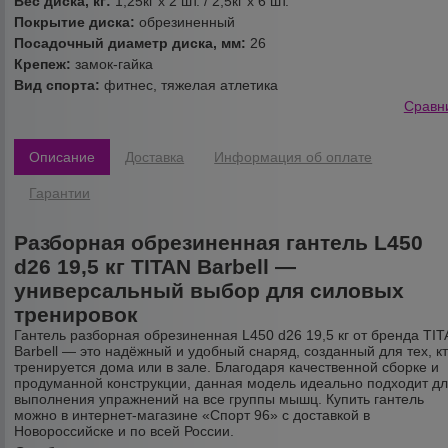
Вес диска, кг:
1,25кг х 2 шт. / 2,5кг х 6 шт.
Покрытие диска:
обрезиненный
Посадочный диаметр диска, мм:
26
Крепеж:
замок-гайка
Вид спорта:
фитнес, тяжелая атлетика
Сравн
Описание
Доставка
Информация об оплате
Гарантии
Разборная обрезиненная гантель L450
d26 19,5 кг TITAN Barbell —
универсальный выбор для силовых
тренировок
Гантель разборная обрезиненная L450 d26 19,5 кг от бренда TI
Barbell — это надёжный и удобный снаряд, созданный для тех, к
тренируется дома или в зале. Благодаря качественной сборке и
продуманной конструкции, данная модель идеально подходит д
выполнения упражнений на все группы мышц. Купить гантель
можно в интернет-магазине «Спорт 96» с доставкой в
Новороссийске и по всей России.