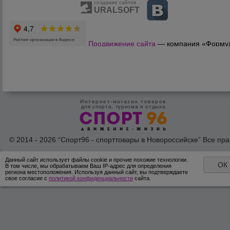
создание сайтов
URALSOFT
Продвижение сайта
— компания «Форму
Продаж»
Интернет-магазин товаров
для спорта, туризма и отдыха
© 2014 - 2026 “Спорт96 - спорттовары в Новороссийске” Все пра
защишены /
Оферта
/
Согласие на обработку персональных дан
Данный сайт использует файлы cookie и прочие похожие технологии.
ОК
В том числе, мы обрабатываем Ваш IP-адрес для определения
региона местоположения. Используя данный сайт, вы подтверждаете
свое согласие с
политикой конфиденциальности
сайта.