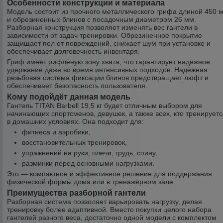
Особенности конструкции и материала
Модель состоит из прочного металлического грифа длиной 450 
и обрезиненных блинов с посадочным диаметром 26 мм.
Разборная конструкция позволяет изменять вес гантели в
зависимости от задач тренировки. Обрезиненное покрытие
защищает пол от повреждений, снижает шум при установке и
обеспечивает долговечность инвентаря.
Гриф имеет рифлёную зону хвата, что гарантирует надёжное
удержание даже во время интенсивных подходов. Надёжная
резьбовая система фиксации блинов предотвращает люфт и
обеспечивает безопасность пользователя.
Кому подойдёт данная модель
Гантель TITAN Barbell 19,5 кг будет отличным выбором для
начинающих спортсменов, девушек, а также всех, кто тренирует
в домашних условиях. Она подходит для:
фитнеса и аэробики,
восстановительных тренировок,
упражнений на руки, плечи, грудь, спину,
разминки перед основными нагрузками.
Это — компактное и эффективное решение для поддержания
физической формы дома или в тренажёрном зале.
Преимущества разборной гантели
Разборная система позволяет варьировать нагрузку, делая
тренировку более адаптивной. Вместо покупки целого набора
гантелей разного веса, достаточно одной модели с комплектом