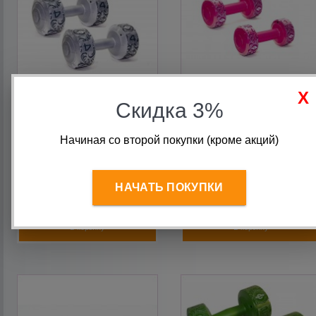
Скидка 3%
Набор виниловых
Набор виниловых
Начиная со второй покупки (кроме акций)
гантелей 2шт х 4кг
гантелей 2шт х 1кг
НАЧАТЬ ПОКУПКИ
780
руб.
370
руб.
В корзину
В корзину