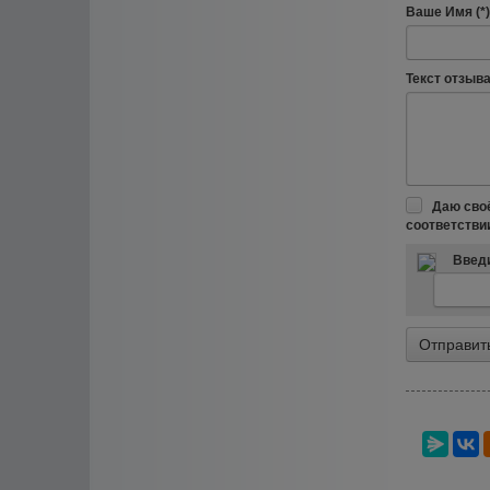
Ваше Имя (*)
Текст отзыва 
Даю сво
соответстви
Введи