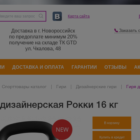
Карта сайта
Заказать 
Доставка в г. Новороссийск
по предоплате минимум 20%
получение на складе ТК GTD
ул. Чкалова, 48
ИИ
ДОСТАВКА И ОПЛАТА
ГАРАНТИИ
ОТЗЫВЫ
А
Спорттовары каталог
|
Гири
|
Дизайнерские гири
|
Гиря д
 дизайнерская Рокки 16 кг
В корзину
Купить в кредит