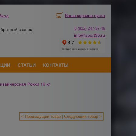
Ваша корзина пуста
Вход
8 (912) 247-
9
7-46
обратный звонок
info@sport96.ru
КЦИИ
СТАТЬИ
КОНТАКТЫ
изайнерская Рокки 16 кг
< Предыдущий товар
Следующий товар >