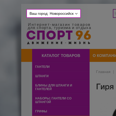
Ваш город:
Новороссийск
Интернет-магазин товаров
для спорта, туризма и отдыха
КАТАЛОГ ТОВАРОВ
О КОМПАН
ГАНТЕЛИ
Главная
|
ШТАНГИ
Гиря
БЛИНЫ ДЛЯ ШТАНГИ И
ГАНТЕЛЕЙ
НАБОРЫ: ГАНТЕЛИ СО
ШТАНГОЙ
ГРИФЫ