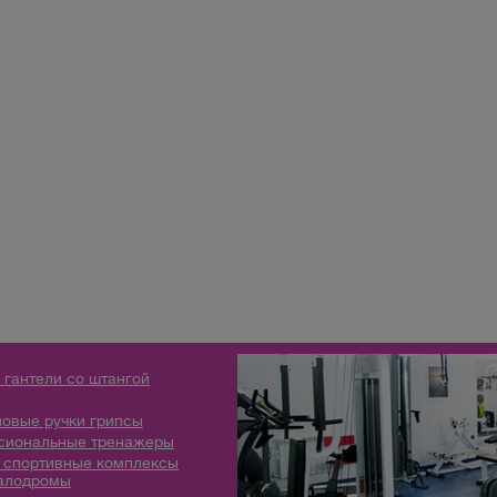
 гантели со штангой
овые ручки грипсы
сиональные тренажеры
 спортивные комплексы
алодромы