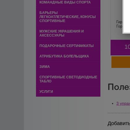
КОМАНДНЫЕ ВИДЫ СПОРТА
БАРЬЕРЫ
ЛЕГКОАТЛЕТИЧЕСКИЕ, КОНУСЫ
СПОРТИВНЫЕ
Гиря ди
Горилла
МУЖСКИЕ УКРАШЕНИЯ И
АКСЕССУАРЫ
1
ПОДАРОЧНЫЕ СЕРТИФИКАТЫ
АТРИБУТИКА БОЛЕЛЬЩИКА
ЗИМА
СПОРТИВНЫЕ СВЕТОДИОДНЫЕ
ТАБЛО
Поле
УСЛУГИ
3 упра
Добавить