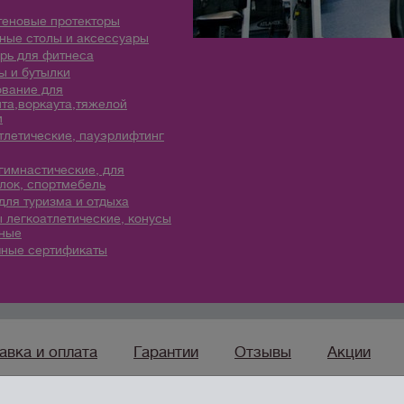
теновые протекторы
ые столы и аксессуары
рь для фитнеса
 и бутылки
вание для
та,воркаута,тяжелой
и
тлетические, пауэрлифтинг
гимнастические, для
лок, спортмебель
для туризма и отдыха
 легкоатлетические, конусы
ные
ные сертификаты
авка и оплата
Гарантии
Отзывы
Акции
sport96.ru