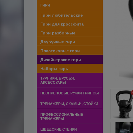
ГИРИ
Гири любительские
Гири для кроссфита
Гири разборные
Двуручные гири
Пластиковые гири
Дизайнерские гири
Наборы гирь
ТУРНИКИ, БРУСЬЯ,
АКСЕССУАРЫ
НЕОПРЕНОВЫЕ РУЧКИ ГРИПСЫ
ТРЕНАЖЕРЫ, СКАМЬИ, СТОЙКИ
ПРОФЕССИОНАЛЬНЫЕ
ТРЕНАЖЕРЫ
ШВЕДСКИЕ СТЕНКИ