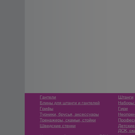
Гантели
Штанги
Блины для штанги и гантелей
Наборы:
Грифы
Гири
Турники, брусья, аксессуары
Неопрен
Тренажеры, скамьи, стойки
Профес
Шведские стенки
Детские
ДСК, ск