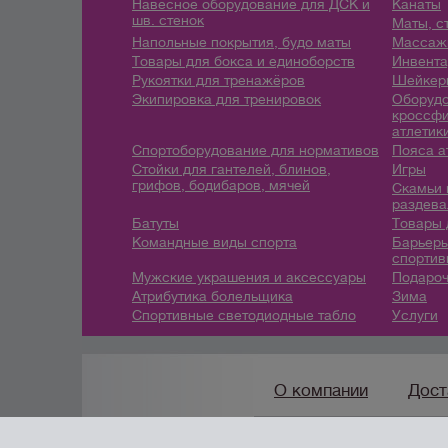
Навесное оборудование для ДСК и
Канаты
шв. стенок
Маты, с
Напольные покрытия, будо маты
Массажн
Товары для бокса и единоборств
Инвента
Рукоятки для тренажёров
Шейкеры
Экипировка для тренировок
Оборудо
кроссфи
атлетик
Спортоборудование для нормативов
Пояса а
Стойки для гантелей, блинов,
Игры
грифов, бодибаров, мячей
Скамьи 
раздева
Батуты
Товары 
Командные виды спорта
Барьеры
спортив
Мужские украшения и аксессуары
Подароч
Атрибутика болельщика
Зима
Спортивные светодиодные табло
Услуги
О компании
Дост
8(800) 222-42-96
/
info@