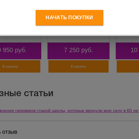
НАЧАТЬ ПОКУПКИ
зайнерская
Гиря дизайнерская Кабан
Гиря диз
 24 кг
12 кг
24 кг
0 950
руб.
7 250
руб.
10
В корзину
В корзину
зные статьи
жнения гиревиков старой школы, которые вернули мне силу в 60 ле
 отзыв