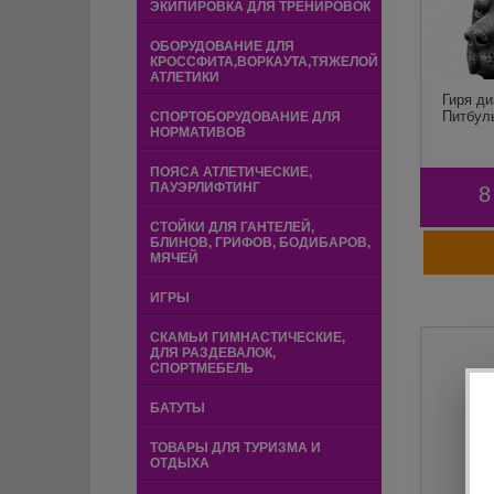
ЭКИПИРОВКА ДЛЯ ТРЕНИРОВОК
ОБОРУДОВАНИЕ ДЛЯ
КРОССФИТА,ВОРКАУТА,ТЯЖЕЛОЙ
АТЛЕТИКИ
Гиря ди
Питбуль
СПОРТОБОРУДОВАНИЕ ДЛЯ
НОРМАТИВОВ
ПОЯСА АТЛЕТИЧЕСКИЕ,
ПАУЭРЛИФТИНГ
8
СТОЙКИ ДЛЯ ГАНТЕЛЕЙ,
БЛИНОВ, ГРИФОВ, БОДИБАРОВ,
МЯЧЕЙ
ИГРЫ
СКАМЬИ ГИМНАСТИЧЕСКИЕ,
ДЛЯ РАЗДЕВАЛОК,
СПОРТМЕБЕЛЬ
БАТУТЫ
ТОВАРЫ ДЛЯ ТУРИЗМА И
ОТДЫХА