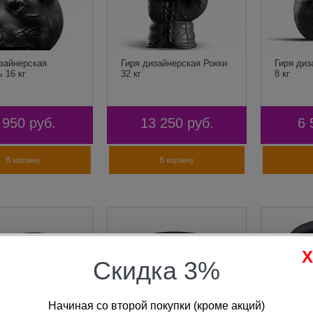
зайнерская
Гиря дизайнерская Рокки
Гиря диз
 16 кг
32 кг
8 кг
 950
руб.
13 250
руб.
6 
В корзину
В корзину
Скидка 3%
Начиная со второй покупки (кроме акций)