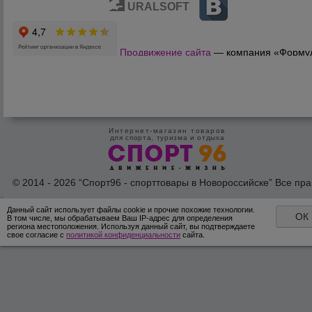
URALSOFT
Продвижение сайта
— компания «Форму
Продаж»
Интернет-магазин товаров
для спорта, туризма и отдыха
© 2014 - 2026 “Спорт96 - спорттовары в Новороссийске” Все пра
защишены /
Оферта
/
Согласие на обработку персональных дан
Данный сайт использует файлы cookie и прочие похожие технологии.
ОК
В том числе, мы обрабатываем Ваш IP-адрес для определения
региона местоположения. Используя данный сайт, вы подтверждаете
свое согласие с
политикой конфиденциальности
сайта.