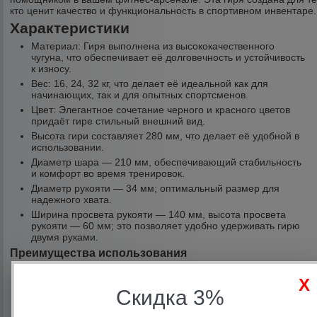
кто ценит качество и функциональность в спортивном инвентаре.
Характеристики
Материал: Гиря выполнена из высококачественного
чугуна, что обеспечивает её долговечность и устойчивость
к износу.
Вес: 16, 24, 32 кг, что делает её идеальной как для
начинающих, так и для опытных спортсменов.
Цвет: Элегантное сочетание черного и красного цветов
придаёт гире стильный внешний вид.
Высота гири составляет 280 мм, что делает её удобной в
использовании.
Диаметр шара — 210 мм, обеспечивающий стабильность
и комфорт во время тренировок.
Диаметр рукояти — 34 мм; оптимальный размер для
надежного хвата.
Ширина просвета рукояти — 140 мм, высота просвета
рукояти — 60 мм; это позволяет удобно удерживать гирю
двумя руками.
Преимущества использования
Многофункциональность: Благодаря возможности
регулировки веса, вы можете использовать эту гирю для
различных типов тренировок — от силовых упражнений до
Скидка 3%
кардиотренировок.