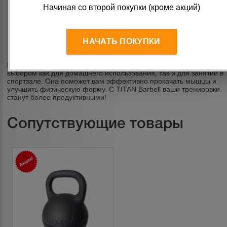
Экономия пространства: Разборная конструкция
Начиная со второй покупки (кроме акций)
позволяет хранить гирю компактно, что особенно важно
для домашних тренировок.
Эргономичный дизайн: Удобная рукоять обеспечивает
надежный хват даже при интенсивных нагрузках.
НАЧАТЬ ПОКУПКИ
Долговечность: Чугунный материал гарантирует долгий
срок службы изделия без потери качества.
Гиря разборная 16-24-32 кг TITAN Barbell станет отличным
выбором как для домашнего использования, так и для занятий в
спортзале. Она поможет вам эффективно прокачать мышцы и
улучшить физическую форму. С TITAN Barbell ваши тренировки
станут более продуктивными!
Сопутствующие товары