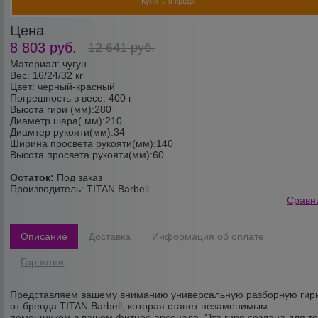
Купить в кредит
Цена
8 803
руб.
12 641
руб.
Материал: чугун
Вес: 16/24/32 кг
Цвет: черный-красный
Погрешность в весе: 400 г
Высота гири (мм):280
Диаметр шара( мм):210
Диамтер рукояти(мм):34
Ширина просвета рукояти(мм):140
Высота просвета рукояти(мм):60
Остаток:
Под заказ
Производитель:
TITAN Barbell
Сравн
Описание
Доставка
Информация об оплате
Гарантии
Представляем вашему вниманию универсальную разборную гир
от бренда TITAN Barbell, которая станет незаменимым
помощником в вашем фитнес-арсенале. Эта гиря создана для те