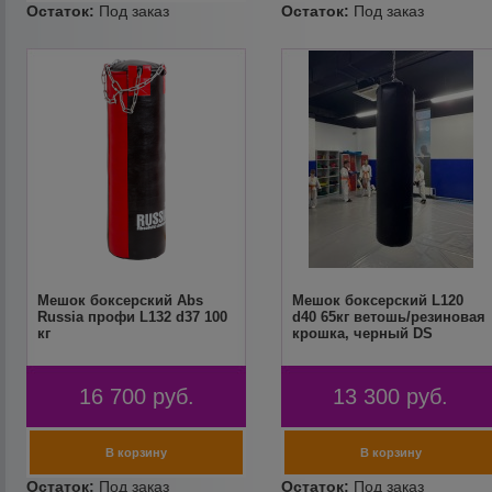
Мешок боксерский Abs
Мешок боксерский L120
Russia профи L132 d37 100
d40 65кг ветошь/резиновая
кг
крошка, черный DS
16 700
руб.
13 300
руб.