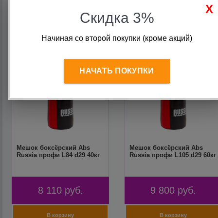
Скидка 3%
Начиная со второй покупки (кроме акций)
НАЧАТЬ ПОКУПКИ
Мешок боксёрский Abs
Мешок боксёрский Abs
Russia профи L84 d29 40кг
Russia профи L105 d29 60кг
8 110
руб.
9 800
руб.