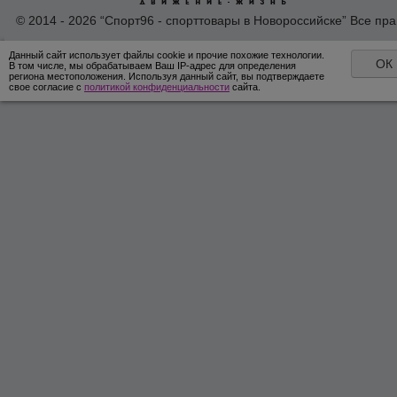
© 2014 - 2026 “Спорт96 - спорттовары в Новороссийске” Все пра
защишены /
Оферта
/
Согласие на обработку персональных дан
Данный сайт использует файлы cookie и прочие похожие технологии.
ОК
В том числе, мы обрабатываем Ваш IP-адрес для определения
региона местоположения. Используя данный сайт, вы подтверждаете
свое согласие с
политикой конфиденциальности
сайта.