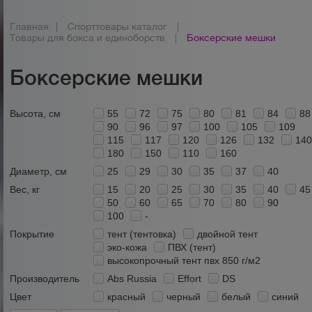
Главная
|
Спорттовары каталог
|
Товары для бокса и единоборств
|
Боксерские мешки
Боксерские мешки
Высота, см
55
72
75
80
81
84
88
90
96
97
100
105
109
115
117
120
126
132
14
180
150
110
160
Диаметр, см
25
29
30
35
37
40
Вес, кг
15
20
25
30
35
40
45
50
60
65
70
80
90
100
-
Покрытие
тент (тентовка)
двойной тент
эко-кожа
ПВХ (тент)
высокопрочный тент пвх 850 г/м2
Производитель
Abs Russia
Effort
DS
Цвет
красный
черный
белый
синий