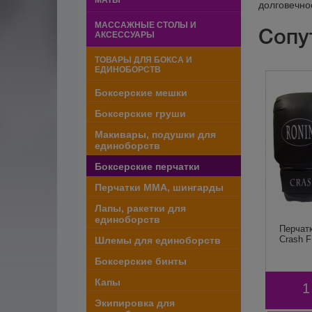
МАТЫ
долговечно
МАССАЖНЫЕ СТОЛЫ И
Сопу
АКСЕССУАРЫ
ТОВАРЫ ДЛЯ БОКСА И
ЕДИНОБОРСТВ
Боксерские мешки
Боксерские груши
Макивары, подушки для
единоборств
Боксерские перчатки
Перчатки ММА, шингарды
Лапы, ракетки для
единоборств
Перчатк
Crash F
Шлемы для единоборств
Боксерские бинты
Капы
1
Экипировка для