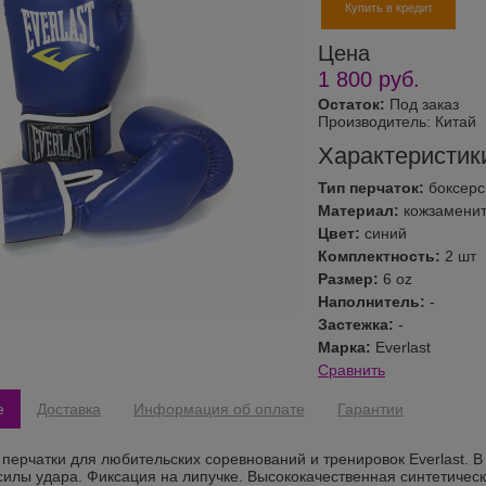
Купить в кредит
Цена
1 800
руб.
Остаток:
Под заказ
Производитель:
Китай
Характеристик
Тип перчаток:
боксерс
Материал:
кожзамени
Цвет:
синий
Комплектность:
2 шт
Размер:
6 oz
Наполнитель:
-
Застежка:
-
Марка:
Everlast
Сравнить
е
Доставка
Информация об оплате
Гарантии
 перчатки для любительских соревнований и тренировок Everlast. 
силы удара. Фиксация на липучке. Высококачественная синтетичес