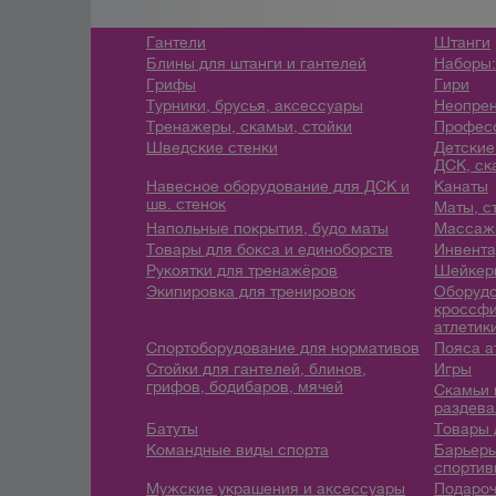
Гантели
Штанги
Блины для штанги и гантелей
Наборы:
Грифы
Гири
Турники, брусья, аксессуары
Неопрен
Тренажеры, скамьи, стойки
Профес
Шведские стенки
Детские
ДСК, ск
Навесное оборудование для ДСК и
Канаты
шв. стенок
Маты, с
Напольные покрытия, будо маты
Массажн
Товары для бокса и единоборств
Инвента
Рукоятки для тренажёров
Шейкеры
Экипировка для тренировок
Оборудо
кроссфи
атлетик
Спортоборудование для нормативов
Пояса а
Стойки для гантелей, блинов,
Игры
грифов, бодибаров, мячей
Скамьи 
раздева
Батуты
Товары 
Командные виды спорта
Барьеры
спортив
Мужские украшения и аксессуары
Подароч