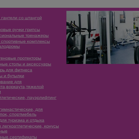
 гантели со штангой
овые ручки грипсы
сиональные тренажеры
 спортивные комплексы
алодромы
теновые протекторы
ые столы и аксессуары
рь для фитнеса
 и бутылки
вание для
та,воркаута,тяжелой
и
тлетические, пауэрлифтинг
гимнастические, для
лок, спортмебель
для туризма и отдыха
 легкоатлетические, конусы
ные
ные сертификаты