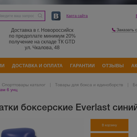
Карта сайта
Заказать 
Доставка в г. Новороссийск
по предоплате минимум 20%
получение на складе ТК GTD
ул. Чкалова, 48
ИИ
ДОСТАВКА И ОПЛАТА
ГАРАНТИИ
ОТЗЫВЫ
А
Спорттовары каталог
|
Товары для бокса и единоборств
|
Б
ам 6 унц
атки боксерские Everlast сини
В корзину