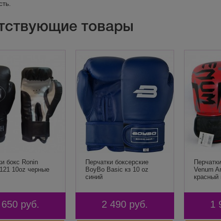
сть.
тствующие товары
и бокс Ronin
Перчатки боксерские
Перчатки
121 10oz черные
BoyBo Basic кз 10 oz
Venum A
синий
красный 
 650
руб.
2 490
руб.
1 