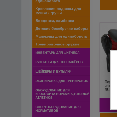
единоборств
Крепления-подвесы для
мешка / груши
Борцовки, самбовки
Детские боксёрские наборы
Манекены для единоборств
Тренировочное оружие
ИНВЕНТАРЬ ДЛЯ ФИТНЕСА
РУКОЯТКИ ДЛЯ ТРЕНАЖЁРОВ
ШЕЙКЕРЫ И БУТЫЛКИ
ЭКИПИРОВКА ДЛЯ ТРЕНИРОВОК
Перчат
иск.кож
RUSCO
ОБОРУДОВАНИЕ ДЛЯ
КРОССФИТА,ВОРКАУТА,ТЯЖЕЛОЙ
АТЛЕТИКИ
1
СПОРТОБОРУДОВАНИЕ ДЛЯ
НОРМАТИВОВ