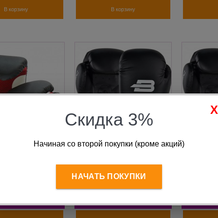
В корзину
В корзину
Скидка 3%
Начиная со второй покупки (кроме акций)
ки боксерские
Перчатки боксерские
Перчатки
а 8 oz черные
BoyBo Basic кз 12 oz
BoyBo Ba
 SPORT
чёрный
чёрный
НАЧАТЬ ПОКУПКИ
 590
руб.
2 490
руб.
2 