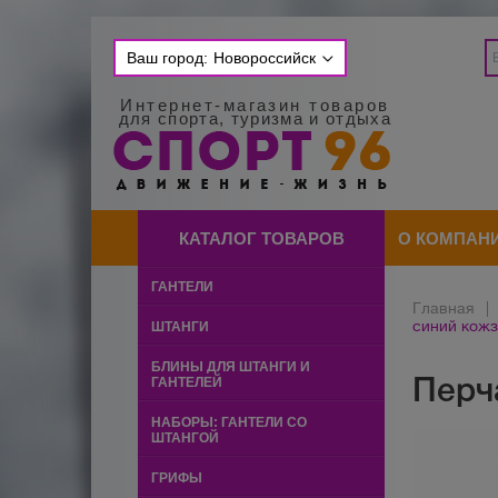
Ваш город:
Новороссийск
Интернет-магазин товаров
для спорта, туризма и отдыха
КАТАЛОГ ТОВАРОВ
О КОМПАН
ГАНТЕЛИ
Главная
|
синий кожз
ШТАНГИ
БЛИНЫ ДЛЯ ШТАНГИ И
Перч
ГАНТЕЛЕЙ
НАБОРЫ: ГАНТЕЛИ СО
ШТАНГОЙ
ГРИФЫ