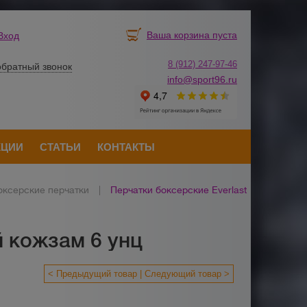
Ваша корзина пуста
Вход
8 (912) 247-
9
7-46
обратный звонок
info@sport96.ru
КЦИИ
СТАТЬИ
КОНТАКТЫ
оксерские перчатки
|
Перчатки боксерские Everlast
й кожзам 6 унц
< Предыдущий товар
Следующий товар >