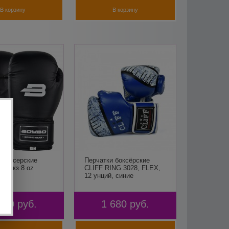
В корзину
В корзину
 боксерские
Перчатки боксёрские
sic кз 8 oz
CLIFF RING 3028, FLEX,
12 унций, синие
490
руб.
1 680
руб.