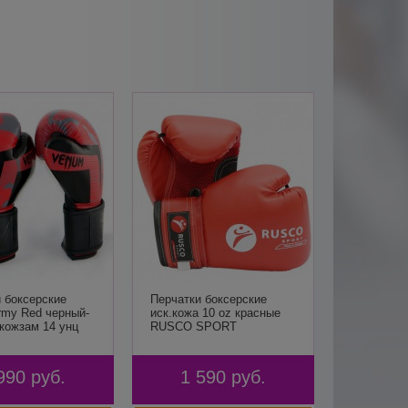
 боксерские
Перчатки боксерские
rmy Red черный-
иск.кожа 10 oz красные
кожзам 14 унц
RUSCO SPORT
990
руб.
1 590
руб.