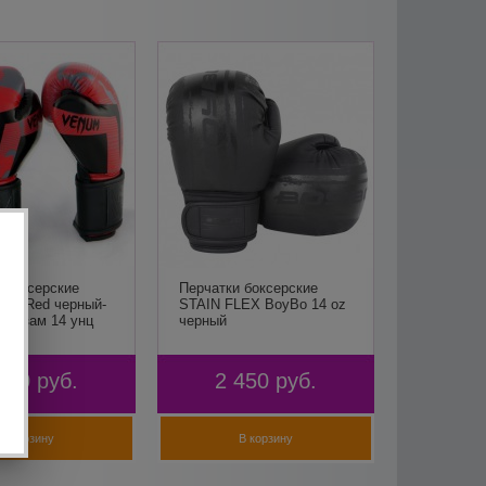
 боксерские
Перчатки боксерские
rmy Red черный-
STAIN FLEX BoyBo 14 oz
кожзам 14 унц
черный
990
руб.
2 450
руб.
В корзину
В корзину