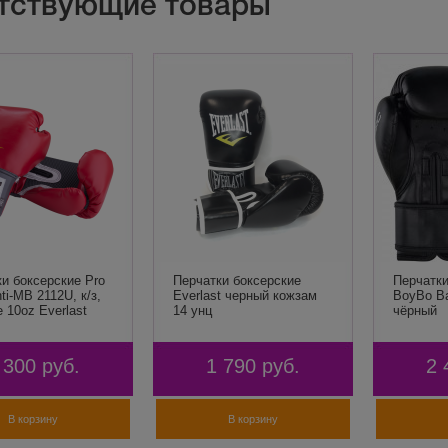
тствующие товары
и боксерские Pro
Перчатки боксерские
Перчатки
nti-MB 2112U, к/з,
Everlast черный кожзам
BoyBo Ba
 10oz Everlast
14 унц
чёрный
 300
руб.
1 790
руб.
2 
В корзину
В корзину