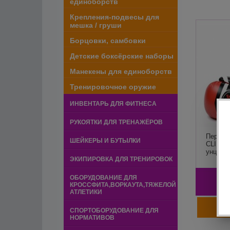
единоборств
Крепления-подвесы для
мешка / груши
Борцовки, самбовки
Детские боксёрские наборы
Манекены для единоборств
Тренировочное оружие
ИНВЕНТАРЬ ДЛЯ ФИТНЕСА
РУКОЯТКИ ДЛЯ ТРЕНАЖЁРОВ
Перчат
ШЕЙКЕРЫ И БУТЫЛКИ
CLIFF 
унций, 
ЭКИПИРОВКА ДЛЯ ТРЕНИРОВОК
ОБОРУДОВАНИЕ ДЛЯ
1
КРОССФИТА,ВОРКАУТА,ТЯЖЕЛОЙ
АТЛЕТИКИ
СПОРТОБОРУДОВАНИЕ ДЛЯ
НОРМАТИВОВ