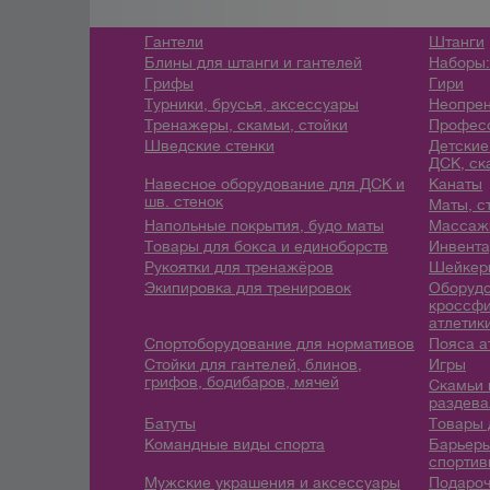
Гантели
Штанги
Блины для штанги и гантелей
Наборы:
Грифы
Гири
Турники, брусья, аксессуары
Неопрен
Тренажеры, скамьи, стойки
Профес
Шведские стенки
Детские
ДСК, ск
Навесное оборудование для ДСК и
Канаты
шв. стенок
Маты, с
Напольные покрытия, будо маты
Массажн
Товары для бокса и единоборств
Инвента
Рукоятки для тренажёров
Шейкеры
Экипировка для тренировок
Оборудо
кроссфи
атлетик
Спортоборудование для нормативов
Пояса а
Стойки для гантелей, блинов,
Игры
грифов, бодибаров, мячей
Скамьи 
раздева
Батуты
Товары 
Командные виды спорта
Барьеры
спортив
Мужские украшения и аксессуары
Подароч