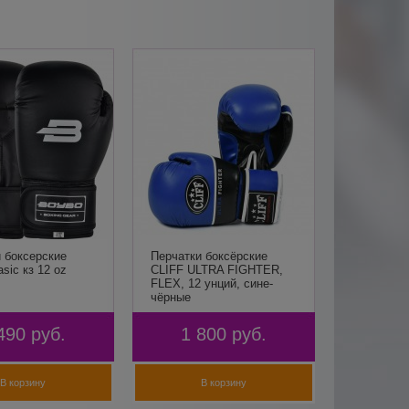
 боксерские
Перчатки боксёрские
sic кз 12 oz
CLIFF ULTRA FIGHTER,
FLEX, 12 унций, сине-
чёрные
490
руб.
1 800
руб.
В корзину
В корзину