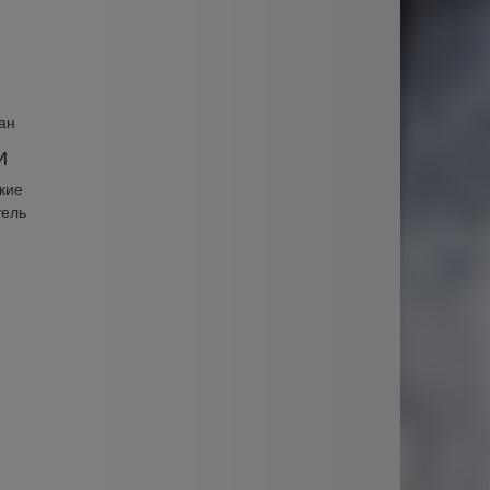
ан
и
кие
тель