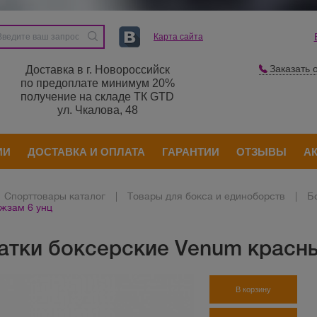
Карта сайта
Заказать 
Доставка в г. Новороссийск
по предоплате минимум 20%
получение на складе ТК GTD
ул. Чкалова, 48
ИИ
ДОСТАВКА И ОПЛАТА
ГАРАНТИИ
ОТЗЫВЫ
А
Спорттовары каталог
|
Товары для бокса и единоборств
|
Б
жзам 6 унц
атки боксерские Venum красны
В корзину