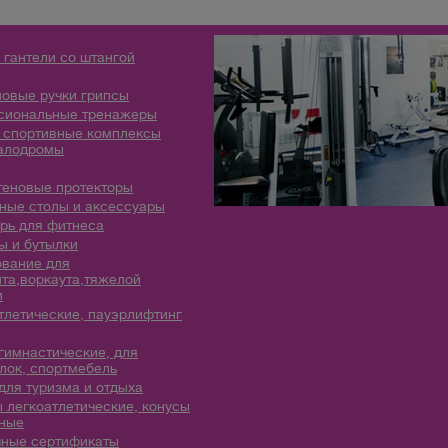
 гантели со штангой
овые ручки грипсы
сиональные тренажеры
 спортивные комплексы
алодромы
теновые протекторы
ые столы и аксессуары
рь для фитнеса
 и бутылки
вание для
та,воркаута,тяжелой
и
тлетические, пауэрлифтинг
гимнастические, для
лок, спортмебель
для туризма и отдыха
 легкоатлетические, конусы
ные
ные сертификаты