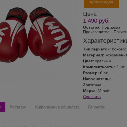
Купить в кредит
Цена
1 490
руб.
Остаток:
Под заказ
Производитель:
Пакист
Характеристик
Тип перчаток:
боксерс
Материал:
кожзамени
Цвет:
красный
Комплектность:
2 шт
Размер:
6 oz
Наполнитель:
-
Застежка:
-
Марка:
Venum
Сравнить
е
Доставка
Информация об оплате
Гарантии