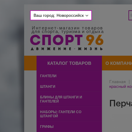
Ваш город:
Новороссийск
Интернет-магазин товаров
для спорта, туризма и отдыха
КАТАЛОГ ТОВАРОВ
О КОМПАН
ГАНТЕЛИ
Главная
|
красный ко
ШТАНГИ
БЛИНЫ ДЛЯ ШТАНГИ И
Перч
ГАНТЕЛЕЙ
НАБОРЫ: ГАНТЕЛИ СО
ШТАНГОЙ
ГРИФЫ