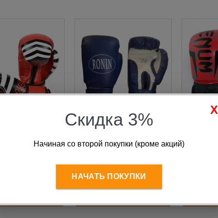
Скидка 3%
ки боксёрские
Перчатки бокс Ronin
Перчатки
DRAGON, FLEX, 10
Crash F121 12oz синие
Venum A
Начиная со второй покупки (кроме акций)
красные
красный 
 790
руб.
1 650
руб.
1 
НАЧАТЬ ПОКУПКИ
В корзину
В корзину