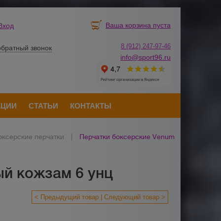
Ваша корзина пуста
Вход
8 (912) 247-
9
7-46
обратный звонок
info@sport96.ru
КЦИИ
СТАТЬИ
КОНТАКТЫ
оксерские перчатки
|
Перчатки боксерские Venum
й кожзам 6 унц
< Предыдущий товар
Следующий товар >