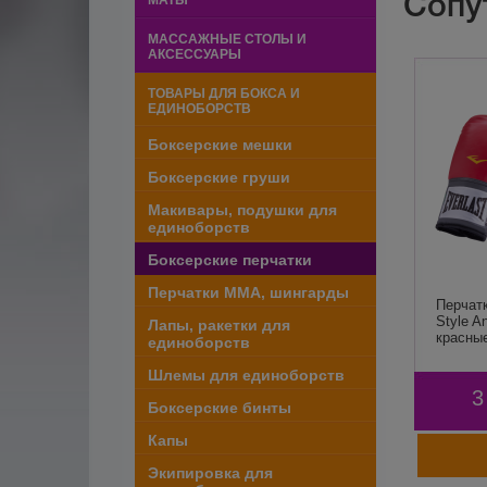
Сопу
МАТЫ
МАССАЖНЫЕ СТОЛЫ И
АКСЕССУАРЫ
ТОВАРЫ ДЛЯ БОКСА И
ЕДИНОБОРСТВ
Боксерские мешки
Боксерские груши
Макивары, подушки для
единоборств
Боксерские перчатки
Перчатки ММА, шингарды
Перчатк
Style A
Лапы, ракетки для
красные
единоборств
Шлемы для единоборств
3
Боксерские бинты
Капы
Экипировка для