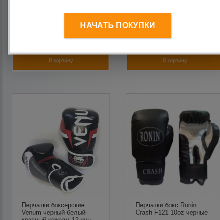
унц
RUSCO SPORT
НАЧАТЬ ПОКУПКИ
1 490
руб.
1 110
руб.
В корзину
В корзину
Перчатки боксерские
Перчатки бокс Ronin
Venum черный-белый-
Crash F121 10oz черные
красный кожзам 12 унц