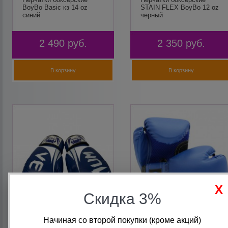
BoyBo Basic кз 14 oz
STAIN FLEX BoyBo 12 oz
синий
черный
2 490
руб.
2 350
руб.
В корзину
В корзину
Скидка 3%
Начиная со второй покупки (кроме акций)
Перчатки боксерские
Перчатки боксерские
Venum синий кожзам 6
иск.кожа 4 oz синие