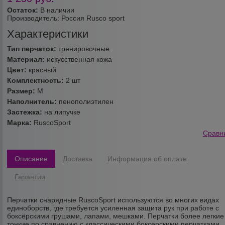
Остаток:
В наличии
Производитель:
Россия Rusco sport
Характеристики
Тип перчаток:
тренировочные
Материал:
искусственная кожа
Цвет:
красный
Комплектность:
2 шт
Размер:
M
Наполнитель:
пенополиэтилен
Застежка:
на липучке
Марка:
RuscoSport
Сравн
Описание
Доставка
Информация об оплате
Гарантии
Перчатки снарядные RuscoSport используются во многих видах
единоборств, где требуется усиленная защита рук при работе с
боксёрскими грушами, лапами, мешками. Перчатки более легкие
тонкие по сравнению с классическими боксерскими перчатками,