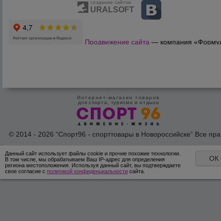
создание сайтов
URALSOFT
Продвижение сайта
— компания «Форму
Продаж»
Интернет-магазин товаров
для спорта, туризма и отдыха
© 2014 - 2026 “Спорт96 - спорттовары в Новороссийске” Все пра
защишены /
Оферта
/
Согласие на обработку персональных дан
Данный сайт использует файлы cookie и прочие похожие технологии.
ОК
В том числе, мы обрабатываем Ваш IP-адрес для определения
региона местоположения. Используя данный сайт, вы подтверждаете
свое согласие с
политикой конфиденциальности
сайта.