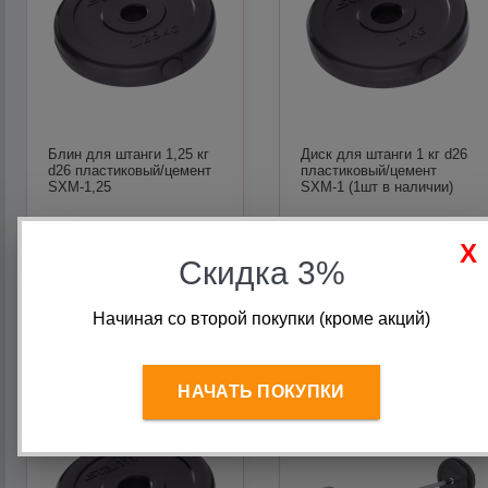
Блин для штанги 1,25 кг
Диск для штанги 1 кг d26
d26 пластиковый/цемент
пластиковый/цемент
SXM-1,25
SXM-1 (1шт в наличии)
Старая цена:
175
руб.
Старая цена:
140
руб.
145
руб.
120
руб.
Скидка 3%
В корзину
В корзину
Начиная со второй покупки (кроме акций)
НАЧАТЬ ПОКУПКИ