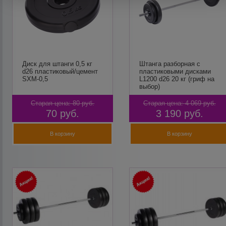
Диск для штанги 0,5 кг
Штанга разборная c
d26 пластиковый/цемент
пластиковыми дисками
SXM-0,5
L1200 d26 20 кг (гриф на
выбор)
Старая цена:
80
руб.
Старая цена:
4 069
руб.
70
руб.
3 190
руб.
В корзину
В корзину