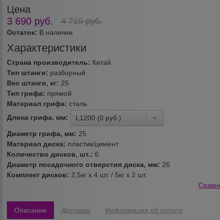
Цена
3 690
руб.
4 719
руб.
Остаток:
В наличии
Характеристики
Страна производитель:
Китай
Тип штанги:
разборный
Вес штанги, кг:
25
Тип грифа:
прямой
Материал грифа:
сталь
Длина грифа, мм:
L1200 (0 руб.)
Диаметр грифа, мм:
25
Материал диска:
пластик/цемент
Количество дисков, шт.:
6
Диаметр посадочного отверстия диска, мм:
26
Комплект дисков:
2,5кг х 4 шт. / 5кг х 2 шт.
Сравн
Описание
Доставка
Информация об оплате