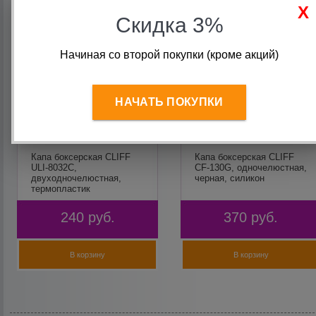
Скидка 3%
Начиная со второй покупки (кроме акций)
НАЧАТЬ ПОКУПКИ
Капа боксерская CLIFF
Капа боксерская CLIFF
ULI-8032С,
CF-130G, одночелюстная,
двуходночелюстная,
черная, силикон
термопластик
240
руб.
370
руб.
В корзину
В корзину