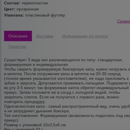
Состав:
термопластик
Цвет:
прозрачная
Упаковка:
пластиковый футляр
Сравн
Описание
Доставка
Информация об оплате
Гарантии
Существует 3 вида кап различающихся по типу: стандартная,
формируемая и индивидуальная.
Чтобы сварить формируемую боксерскую капу, нужно погрузить 
в кипяток. После погружения капы в кипяток на 20-30 секунд
(точнее время указывается изготовителем), ее надо приложить к
зубам и закусить. Допускается прижимать пальцами. Подержите 
во рту 3-5 минут, так формуемая каппа обретет индивидуальный
прикус. Затем положите ее в сосуд с холодной водой, чтобы
закрепить слепок. Если не получится с первого раза, можно
повторить процедуру.
Одночелюстная капа - самый распространенный вид, очень удо
и не затрудняет дыхание боксера.
Тип изготовления: Формируемая (возможность подогнать под св
прикус)
Размер с упаковкой 10x3,5x6 см
Вес с упаковкой 33 г