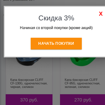
Сопутствующие товары
Скидка 3%
Начиная со второй покупки (кроме акций)
НАЧАТЬ ПОКУПКИ
Капа боксерская CLIFF
Капа боксерская CLIFF
CF-130G, одночелюстная,
CF-95G, одночелюстная,
черная, силикон
зеленая, силикон
370
руб.
270
руб.