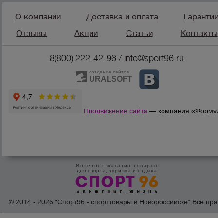
О компании
Доставка и оплата
Гаранти
Отзывы
Акции
Статьи
Контакты
8(800) 222-42-96
/
info@sport96.ru
создание сайтов
URALSOFT
Продвижение сайта
— компания «Форму
Продаж»
Интернет-магазин товаров
для спорта, туризма и отдыха
© 2014 - 2026 “Спорт96 - спорттовары в Новороссийске” Все пра
защишены /
Оферта
/
Согласие на обработку персональных дан