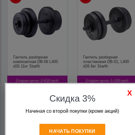
Гантель разборная
Гантель разборная
композитная DB-06 L400
пластиковая DB-01, L400
d26 11кг Starfit
d26 6кг Starfit
Старая цена:
2 610
руб.
Старая цена:
1 130
руб.
1 410
руб.
910
руб.
Скидка 3%
В корзину
В корзину
Начиная со второй покупки (кроме акций)
НАЧАТЬ ПОКУПКИ