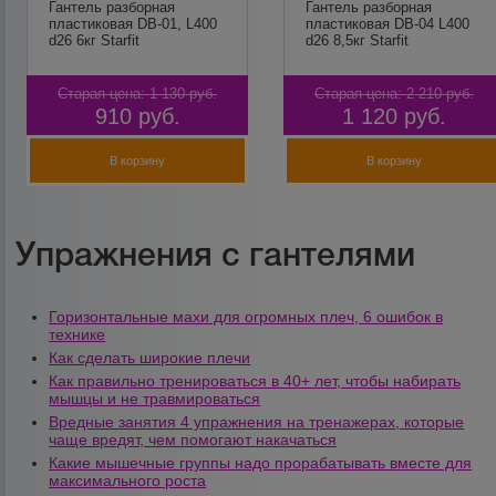
Гантель разборная
Гантель разборная
пластиковая DB-01, L400
пластиковая DB-04 L400
d26 6кг Starfit
d26 8,5кг Starfit
Старая цена:
1 130
руб.
Старая цена:
2 210
руб.
910
руб.
1 120
руб.
В корзину
В корзину
Упражнения с гантелями
Горизонтальные махи для огромных плеч, 6 ошибок в
технике
Как сделать широкие плечи
Как правильно тренироваться в 40+ лет, чтобы набирать
мышцы и не травмироваться
Вредные занятия 4 упражнения на тренажерах, которые
чаще вредят, чем помогают накачаться
Какие мышечные группы надо прорабатывать вместе для
максимального роста