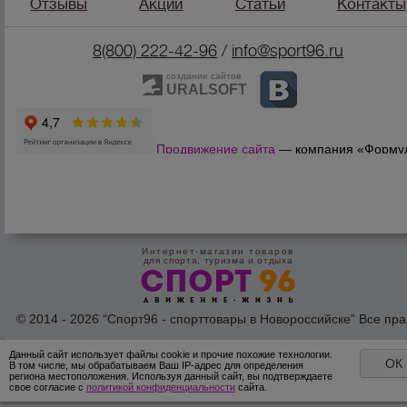
Отзывы
Акции
Статьи
Контакты
8(800) 222-42-96
/
info@sport96.ru
создание сайтов
URALSOFT
Продвижение сайта
— компания «Форму
Продаж»
Интернет-магазин товаров
для спорта, туризма и отдыха
© 2014 - 2026 “Спорт96 - спорттовары в Новороссийске” Все пра
защишены /
Оферта
/
Согласие на обработку персональных дан
Данный сайт использует файлы cookie и прочие похожие технологии.
ОК
В том числе, мы обрабатываем Ваш IP-адрес для определения
региона местоположения. Используя данный сайт, вы подтверждаете
свое согласие с
политикой конфиденциальности
сайта.