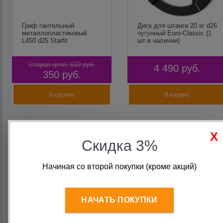
Гриф гантельный
Диск для штанги 20 кг d26
металлопластиковый
чугунный Euro-Classic (1
L450 d25 Starfit
шт в наличии)
Старая цена:
610
руб.
4 490
руб.
350
руб.
В корзину
В корзину
Скидка 3%
Начиная со второй покупки (кроме акций)
НАЧАТЬ ПОКУПКИ