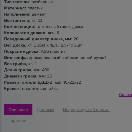
Тип гантели:
разборный
Материал:
пластик
Наполнение:
цемент
Вес гантели, кг:
11
Комплектация:
гантельный гриф, диски
Количество дисков, шт.:
6
Посадочный диаметр диска, мм:
26
Вес диска, кг:
1,25кг х 4шт / 2,5кг х 2шт
Покрытие диска:
ABS пластик
Вид грифа:
хромированный с обрезиненной ручкой
Вес грифа, кг:
1
Длина грифа, мм:
400
Диаметр грифа, мм:
25
Размер гантели ДхШхВ, см:
40х22х22
Крепеж:
пластиковая гайка
Сравн
Описание
Доставка
Информация об оплате
Гарантии