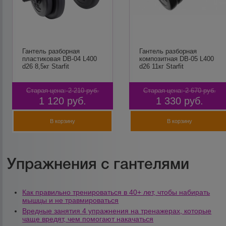
Гантель разборная
Гантель разборная
пластиковая DB-04 L400
композитная DB-05 L400
d26 8,5кг Starfit
d26 11кг Starfit
Старая цена:
2 210
руб.
Старая цена:
2 670
руб.
1 120
руб.
1 330
руб.
В корзину
В корзину
Упражнения с гантелями
Как правильно тренироваться в 40+ лет, чтобы набирать
мышцы и не травмироваться
Вредные занятия 4 упражнения на тренажерах, которые
чаще вредят, чем помогают накачаться