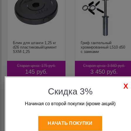
Блин для штанги 1,25 кг
Гриф гантельный
d26 пластиковый/цемент
хромированный L510 d50
SXM-1,25
с замками
Старая цена:
175
руб.
Старая цена:
3 840
руб.
145
руб.
3 450
руб.
В корзину
В корзину
Скидка 3%
Начиная со второй покупки (кроме акций)
НАЧАТЬ ПОКУПКИ