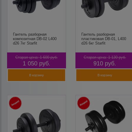
Гантель разборная
Гантель разборная
композитная DB-02 L400
пластиковая DB-01, L400
d26 7кг Starfit
d26 6кг Starfit
Старая цена:
1 600
руб.
Старая цена:
1 130
руб.
1 050
руб.
910
руб.
В корзину
В корзину